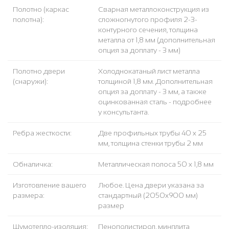
Полотно (каркас
Сварная металлоконструкция из
полотна):
сложногнутого профиля 2-3-
контурного сечения, толщина
металла от 1,8 мм (дополнительная
опция за доплату - 3 мм)
Полотно двери
Холоднокатаный лист металла
(снаружи):
толщиной 1,8 мм. Дополнительная
опция за доплату - 3 мм, а также
оцинкованная сталь - подробнее
у консультанта.
Ребра жесткости:
Две профильных трубы 40 х 25
мм, толщина стенки трубы 2 мм
Обналичка:
Металлическая полоса 50 х 1,8 мм
Изготовление вашего
Любое. Цена двери указана за
размера:
стандартный (2050x900 мм)
размер
Шумотепло-изоляция:
Пенополистирол, минплита