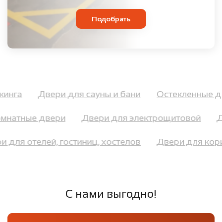
Подобрать
аркинга
Двери для сауны и бани
Остекленные 
натные двери
Двери для электрощитовой
Дв
ри для отелей, гостиниц, хостелов
Двери для к
С нами выгодно!