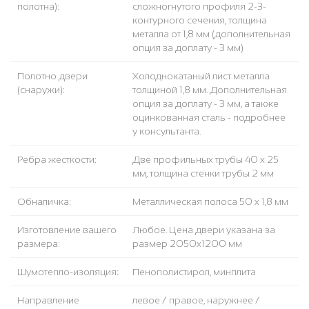
полотна):
сложногнутого профиля 2-3-
контурного сечения, толщина
металла от 1,8 мм (дополнительная
опция за доплату - 3 мм)
Полотно двери
Холоднокатаный лист металла
(снаружи):
толщиной 1,8 мм. Дополнительная
опция за доплату - 3 мм, а также
оцинкованная сталь - подробнее
у консультанта.
Ребра жесткости:
Две профильных трубы 40 х 25
мм, толщина стенки трубы 2 мм
Обналичка:
Металлическая полоса 50 х 1,8 мм
Изготовление вашего
Любое. Цена двери указана за
размера:
размер 2050х1200 мм
Шумотепло-изоляция:
Пенополистирол, минплита
Направление
левое / правое, наружнее /