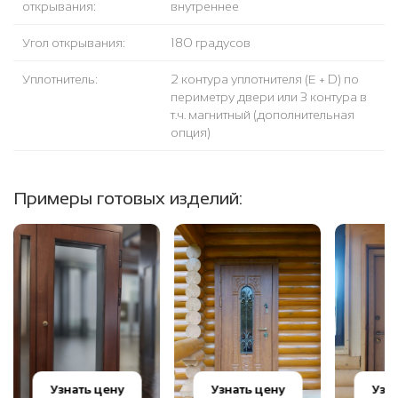
открывания:
внутреннее
Угол открывания:
180 градусов
Уплотнитель:
2 контура уплотнителя (Е + D) по
периметру двери или 3 контура в
т.ч. магнитный (дополнительная
опция)
Примеры готовых изделий:
Узнать цену
Узнать цену
Узн