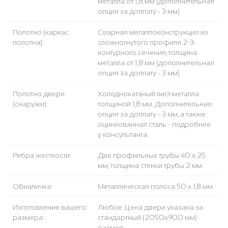
металла от 1,8 мм (дополнительная
опция за доплату - 3 мм)
Полотно (каркас
Сварная металлоконструкция из
полотна):
сложногнутого профиля 2-3-
контурного сечения, толщина
металла от 1,8 мм (дополнительная
опция за доплату - 3 мм)
Полотно двери
Холоднокатаный лист металла
(снаружи):
толщиной 1,8 мм. Дополнительная
опция за доплату - 3 мм, а также
оцинкованная сталь - подробнее
у консультанта.
Ребра жесткости:
Две профильных трубы 40 х 25
мм, толщина стенки трубы 2 мм
Обналичка:
Металлическая полоса 50 х 1,8 мм
Изготовление вашего
Любое. Цена двери указана за
размера:
стандартный (2050x900 мм)
размер