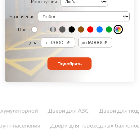
Конструкция:
Назначение:
Цвет:
Цена:
от
₽
до
₽
Подобрать
аккумуляторной
Двери для АЗС
Двери для п
упп населения
Двери для переходных балконов