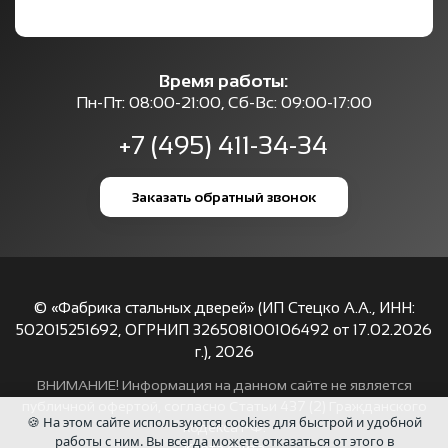
Время работы:
Пн-Пт: 08:00-21:00, Сб-Вс: 09:00-17:00
+7 (495) 411-34-34
Заказать обратный звонок
© «Фабрика стальных дверей» (ИП Стецко А.А., ИНН:
502015251692, ОГРНИП 326508100106492 от 17.02.2026
г.),
2026
ВНИМАНИЕ! Информация на данном сайте не является
публичной офертой, согласно Статьи 437 (2) Гражданского
🍪 На этом сайте используются cookies для быстрой и удобной
кодекса РФ.
работы с ним. Вы всегда можете отказаться от этого в