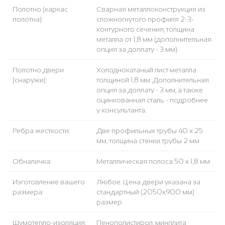
Полотно (каркас
Сварная металлоконструкция из
полотна):
сложногнутого профиля 2-3-
контурного сечения, толщина
металла от 1,8 мм (дополнительная
опция за доплату - 3 мм)
Полотно двери
Холоднокатаный лист металла
(снаружи):
толщиной 1,8 мм. Дополнительная
опция за доплату - 3 мм, а также
оцинкованная сталь - подробнее
у консультанта.
Ребра жесткости:
Две профильных трубы 40 х 25
мм, толщина стенки трубы 2 мм
Обналичка:
Металлическая полоса 50 х 1,8 мм
Изготовление вашего
Любое. Цена двери указана за
размера:
стандартный (2050x900 мм)
размер
Шумотепло-изоляция:
Пенополистирол, минплита