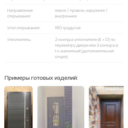
Направление
левое / правое, наружнее /
открывания:
внутреннее
Угол открывания:
180 градусов
Уплотнитель:
2 контура уплотнителя (Е + D) по
периметру двери или 3 контура в
т.ч. магнитный (дополнительная
опция)
Примеры готовых изделий: