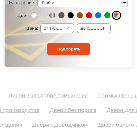
Назначение:
Цвет:
Цена:
от
₽
до
₽
Подобрать
й
Двери в кладовое помещение
Промышленн
производства
Двери без порога
Двери для са
чреждений
Двери с доводчиком
Двери белого