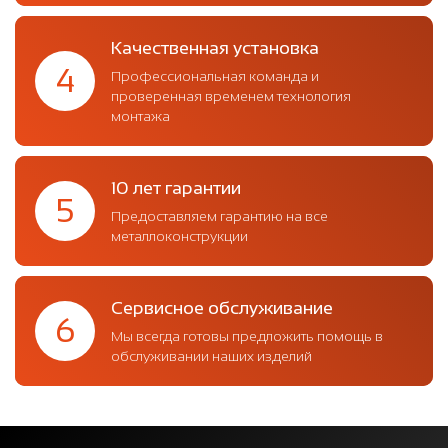
Качественная установка
4
Профессиональная команда и
проверенная временем технология
монтажа
10 лет гарантии
5
Предоставляем гарантию на все
металлоконструкции
Сервисное обслуживание
6
Мы всегда готовы предложить помощь в
обслуживании наших изделий