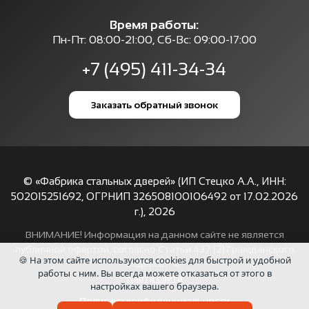
Время работы:
Пн-Пт: 08:00-21:00, Сб-Вс: 09:00-17:00
+7 (495) 411-34-34
Заказать обратный звонок
© «Фабрика стальных дверей» (ИП Стецко А.А., ИНН:
502015251692, ОГРНИП 326508100106492 от 17.02.2026
г.),
2026
ВНИМАНИЕ! Информация на данном сайте не является
публичной офертой, согласно Статьи 437 (2) Гражданского
🍪 На этом сайте используются cookies для быстрой и удобной
кодекса РФ.
работы с ним. Вы всегда можете отказаться от этого в
Карта сайта
настройках вашего браузера.
Политика конфиденциальности