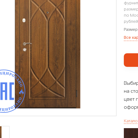
фурнит
размер
по Мос
рублей
Размер
Все ха
Выбир
на ст
цвет 
оформ
Катало