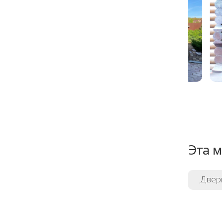
Шумоте
Направ
Угол от
Уплотни
Эта м
Двер