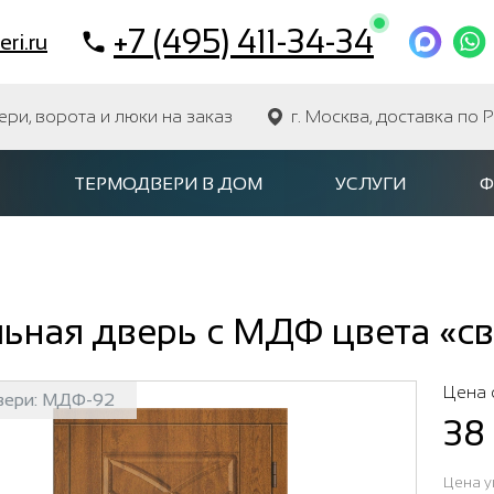
+7 (495) 411-34-34
ri.ru
и, ворота и люки на заказ
г. Москва, доставка по 
ТЕРМОДВЕРИ В ДОМ
УСЛУГИ
Ф
ьная дверь с МДФ цвета «св
Цена 
вери:
МДФ-92
38
Цена у