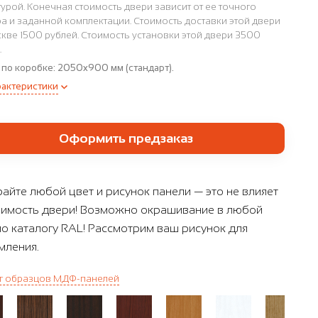
урой. Конечная стоимость двери зависит от ее точного
а и заданной комплектации. Стоимость доставки этой двери
кве 1500 рублей. Стоимость установки этой двери 3500
.
 по коробке:
2050x900 мм (стандарт).
рактеристики
Оформить предзаказ
айте любой цвет и рисунок панели — это не влияет
оимость двери! Возможно окрашивание в любой
по каталогу RAL! Рассмотрим ваш рисунок для
ления.
г образцов МДФ-панелей