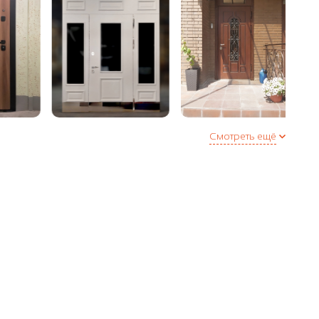
инплита
аружнее / внутреннее
еля (Е + D) по периметру двери или 3 контура в
полнительная опция)
Смотреть ещё