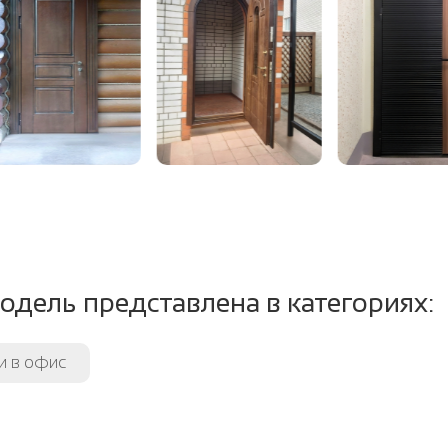
пло-изоляция:
Пенополистирол, м
ление открывания:
левое / правое, н
крывания:
180 градусов
тель:
2 контура уплотнит
т.ч. магнитный (до
одель представлена в категориях:
и в офис