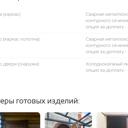
 (каркас):
Сварная металлоко
контурного сечения
опция за доплату - 
 (каркас полотна):
Сварная металлоко
контурного сечения
опция за доплату - 
 двери (снаружи):
Холоднокатаный ли
опция за доплату -
консультанта.
есткости:
Две профильных тр
еры готовых изделий:
чка:
Металлическая поло
вление вашего размера:
Любое. Цена двери
размер