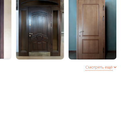
инплита
аружнее / внутреннее
еля (Е + D) по периметру двери или 3 контура в
полнительная опция)
Смотреть ещё