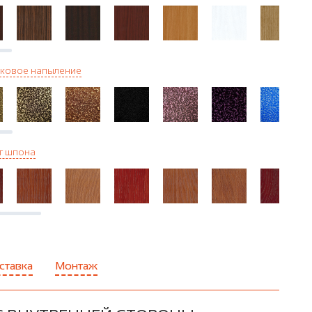
ковое напыление
г шпона
ставка
Монтаж