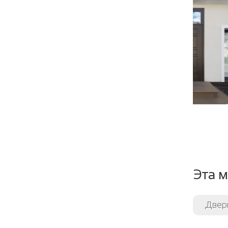
Шумоте
Направ
Угол от
Уплотни
Эта м
Двери