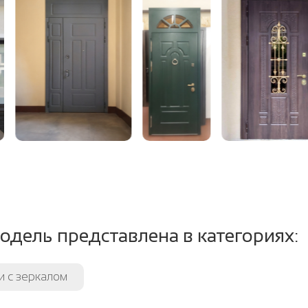
размер
пло-изоляция:
Пенополистирол, м
ление открывания:
левое / правое, н
крывания:
180 градусов
тель:
2 контура уплотнит
т.ч. магнитный (до
одель представлена в категориях:
 с зеркалом