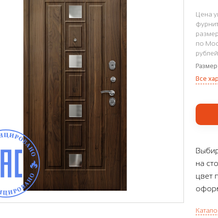
Цена у
фурнит
размер
по Мос
рублей
Размер
Все ха
Выбир
на ст
цвет 
оформ
Катало