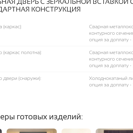
ЬНАЯ ДВЕРЬ С ЗЕРКАЛЬНОЙ ВСТАВКОЙ 
ДАРТНАЯ КОНСТРУКЦИЯ
 (каркас):
Сварная металлоко
контурного сечения
опция за доплату - 
 (каркас полотна):
Сварная металлоко
контурного сечения
опция за доплату - 
 двери (снаружи):
Холоднокатаный ли
опция за доплату -
консультанта.
есткости:
Две профильных тр
еры готовых изделий:
чка:
Металлическая поло
вление вашего размера:
Любое. Цена двери