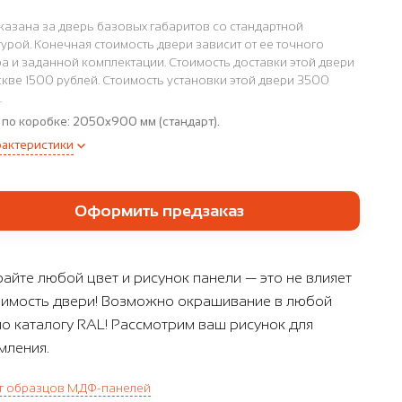
казана за дверь базовых габаритов со стандартной
урой. Конечная стоимость двери зависит от ее точного
а и заданной комплектации. Стоимость доставки этой двери
кве 1500 рублей. Стоимость установки этой двери 3500
.
 по коробке:
2050x900 мм (стандарт).
рактеристики
Оформить предзаказ
айте любой цвет и рисунок панели — это не влияет
оимость двери! Возможно окрашивание в любой
по каталогу RAL! Рассмотрим ваш рисунок для
ления.
г образцов МДФ-панелей