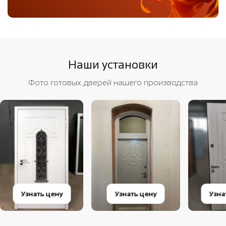
Наши установки
Фото готовых дверей нашего производства
Узнать цену
Узнать цену
Узна