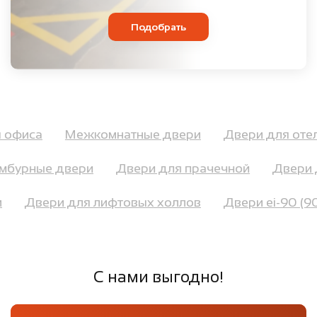
Подобрать
ля офиса
Межкомнатные двери
Двери для оте
бурные двери
Двери для прачечной
Двери д
ой
Двери для лифтовых холлов
Двери ei-90 (
С нами выгодно!