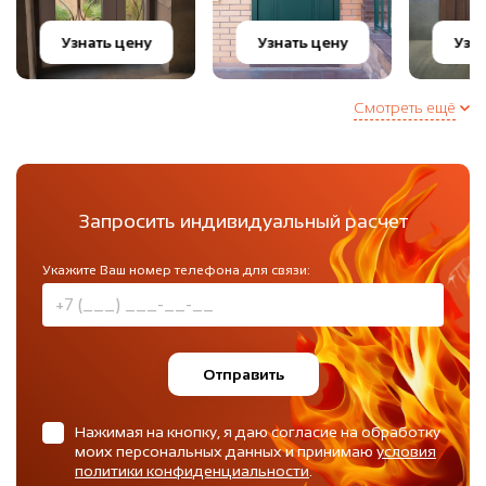
Узнать цену
Узнать цену
Узн
Смотреть ещё
Запросить индивидуальный расчет
Укажите Ваш номер телефона для связи:
Отправить
Нажимая на кнопку, я даю согласие на обработку
моих персональных данных и принимаю
условия
политики конфиденциальности
.