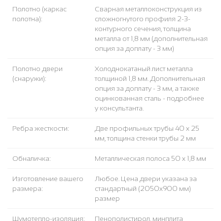
Полотно (каркас
Сварная металлоконструкция из
полотна):
сложногнутого профиля 2-3-
контурного сечения, толщина
металла от 1,8 мм (дополнительная
опция за доплату - 3 мм)
Полотно двери
Холоднокатаный лист металла
(снаружи):
толщиной 1,8 мм. Дополнительная
опция за доплату - 3 мм, а также
оцинкованная сталь - подробнее
у консультанта.
Ребра жесткости:
Две профильных трубы 40 х 25
мм, толщина стенки трубы 2 мм
Обналичка:
Металлическая полоса 50 х 1,8 мм
Изготовление вашего
Любое. Цена двери указана за
размера:
стандартный (2050x900 мм)
размер
Шумотепло-изоляция:
Пенополистирол, минплита