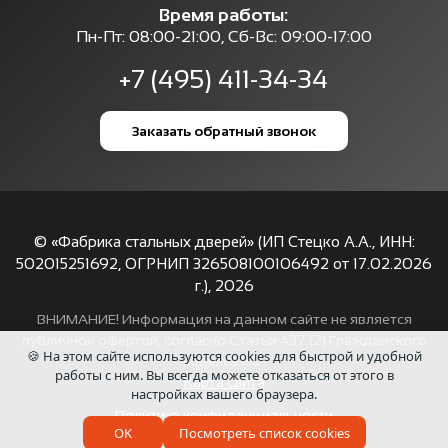
Время работы:
Пн-Пт: 08:00-21:00, Сб-Вс: 09:00-17:00
+7 (495) 411-34-34
Заказать обратный звонок
© «Фабрика стальных дверей» (ИП Стецко А.А., ИНН:
502015251692, ОГРНИП 326508100106492 от 17.02.2026
г.),
2026
ВНИМАНИЕ! Информация на данном сайте не является
публичной офертой, согласно Статьи 437 (2) Гражданского
🍪 На этом сайте используются cookies для быстрой и удобной
кодекса РФ.
работы с ним. Вы всегда можете отказаться от этого в
Карта сайта
настройках вашего браузера.
Политика конфиденциальности
OK
Посмотреть список cookies