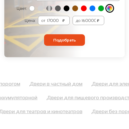
Цвет:
Цена:
от
₽
до
₽
Подобрать
с порогом
Двери в частный дом
Двери для э
кумуляторной
Двери для пищевого производств
Двери для театров и кинотеатров
Двери без по