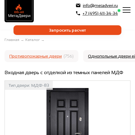
info@metadveri.ru
+7 (495) 411-34-34
Запросить расчет
Главная
→
Каталог
→
Противопожарные двери
(756)
Однопольные двери e
Входная дверь с отделкой из темных панелей МДФ
Тип двери:
МДФ-83