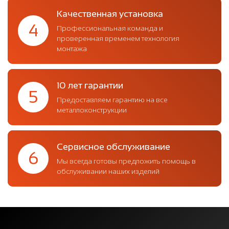
Качественная установка
4
Профессиональная команда и
проверенная временем технология
монтажа
10 лет гарантии
5
Предоставляем гарантию на все
металлоконструкции
Сервисное обслуживание
6
Мы всегда готовы предложить помощь в
обслуживании наших изделий