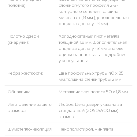
полотна):
сложногнутого профиля 2-3-
контурного сечения, толщина
металла от 1,8 мм (дополнительная
опция за доплату - 3 мм)
Полотно двери
Холоднокатаный лист металла
(снаружи):
толщиной 1,8 мм. Дополнительная
опция за доплату - 3 мм, а также
оцинкованная сталь - подробнее
у консультанта.
Ребра жесткости:
Две профильных трубы 40 х 25
мм, толщина стенки трубы 2 мм
Обналичка:
Металлическая полоса 50 х 1,8 мм
Изготовление вашего
Любое. Цена двери указана за
размера:
стандартный (2050x900 мм)
размер
Шумотепло-изоляция:
Пенополистирол, минплита