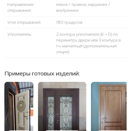
Направление
левое / правое, наружнее /
открывания:
внутреннее
Угол открывания:
180 градусов
Уплотнитель:
2 контура уплотнителя (Е + D) по
периметру двери или 3 контура в
т.ч. магнитный (дополнительная
опция)
Примеры готовых изделий: