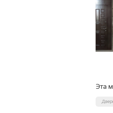
Шумоте
Направ
Угол от
Уплотни
Эта м
Двер