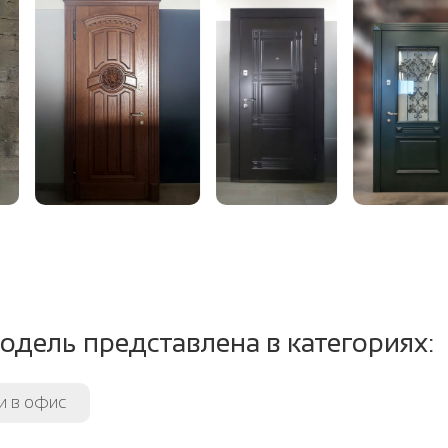
размер
пло-изоляция:
Пенополистирол, м
ление открывания:
левое / правое, н
крывания:
180 градусов
тель:
2 контура уплотнит
т.ч. магнитный (до
одель представлена в категориях:
и в офис