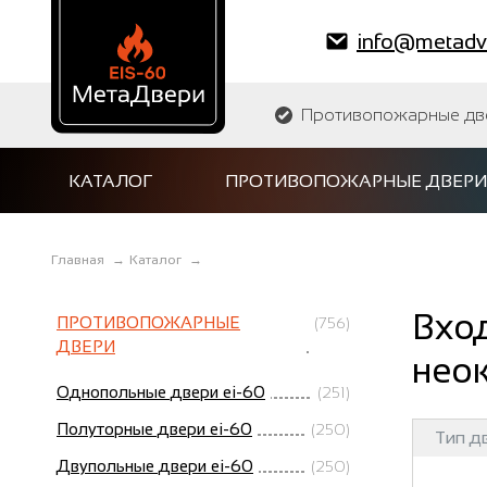
info@metadve
Противопожарные двер
КАТАЛОГ
ПРОТИВОПОЖАРНЫЕ ДВЕРИ
Главная
→
Каталог
→
Вхо
ПРОТИВОПОЖАРНЫЕ
(756)
ДВЕРИ
нео
Однопольные двери ei-60
(251)
Полуторные двери ei-60
(250)
Тип д
Двупольные двери ei-60
(250)