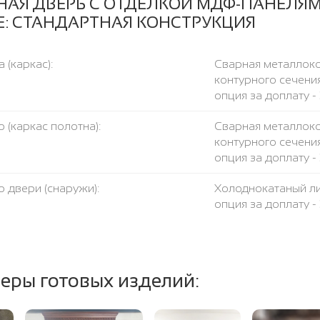
НАЯ ДВЕРЬ С ОТДЕЛКОЙ МДФ-ПАНЕЛЯМ
Е: СТАНДАРТНАЯ КОНСТРУКЦИЯ
 (каркас):
Сварная металлоко
контурного сечения
опция за доплату - 
 (каркас полотна):
Сварная металлоко
контурного сечения
опция за доплату - 
 двери (снаружи):
Холоднокатаный ли
опция за доплату -
консультанта.
есткости:
Две профильных тр
еры готовых изделий:
чка:
Металлическая поло
вление вашего размера:
Любое. Цена двери