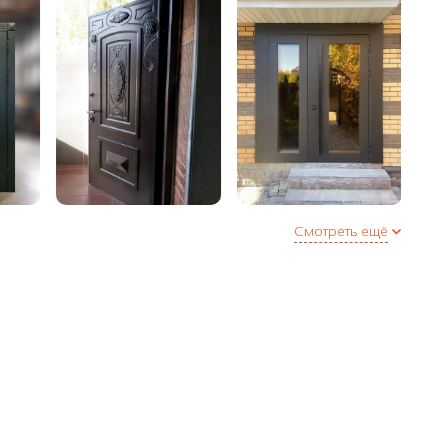
инплита
аружнее / внутреннее
еля (Е + D) по периметру двери или 3 контура в
полнительная опция)
Смотреть ещё