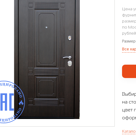
Цена у
фурнит
размер
по Мос
рублей
Размер
Все ха
Выбир
на ст
цвет 
оформ
Катало