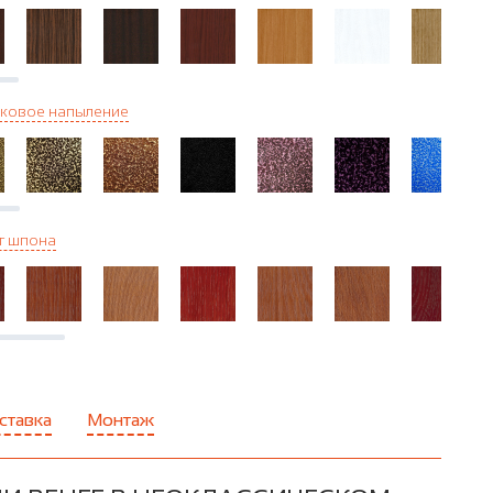
ковое напыление
г шпона
ставка
Монтаж