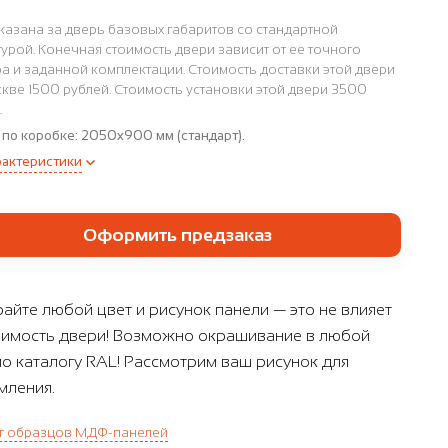
казана за дверь базовых габаритов со стандартной
урой. Конечная стоимость двери зависит от ее точного
а и заданной комплектации. Стоимость доставки этой двери
кве 1500 рублей. Стоимость установки этой двери 3500
.
 по коробке:
2050x900 мм (стандарт).
рактеристики
Оформить предзаказ
айте любой цвет и рисунок панели — это не влияет
оимость двери! Возможно окрашивание в любой
по каталогу RAL! Рассмотрим ваш рисунок для
ления.
г образцов МДФ-панелей