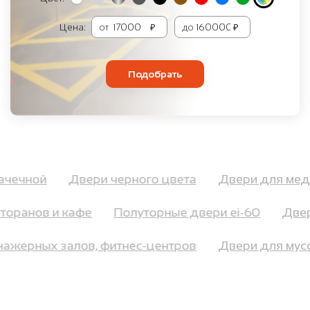
Цена:
от
₽
до
₽
Подобрать
прачечной
Двери черного цвета
Двери для м
оранов и кафе
Полуторные двери ei-60
Двери
ренажерных залов, фитнес-центров
Двери для м