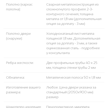
Полотно (каркас
Сварная металлоконструкция из
полотна):
сложногнутого профиля 2-3-
контурного сечения, толщина
металла от 1,8 мм (дополнительная
опция за доплату - 3 мм)
Полотно двери
Холоднокатаный лист металла
(снаружи):
толщиной 1,8 мм. Дополнительная
опция за доплату - 3 мм, а также
оцинкованная сталь - подробнее
у консультанта.
Ребра жесткости:
Две профильных трубы 40 х 25
мм, толщина стенки трубы 2 мм
Обналичка:
Металлическая полоса 50 х 1,8 мм
Изготовление вашего
Любое. Цена двери указана за
размера:
стандартный (2050x900 мм)
размер
Шумотепло-изоляция:
Пенополистирол, минплита