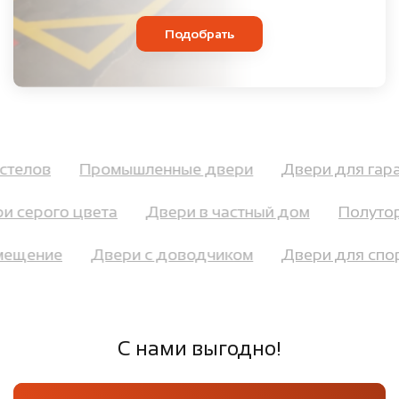
Подобрать
хостелов
Промышленные двери
Двери для га
 серого цвета
Двери в частный дом
Полуторн
помещение
Двери с доводчиком
Двери для сп
С нами выгодно!