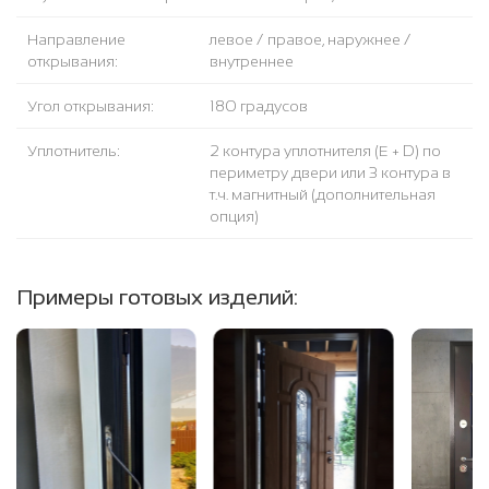
Направление
левое / правое, наружнее /
открывания:
внутреннее
Угол открывания:
180 градусов
Уплотнитель:
2 контура уплотнителя (Е + D) по
периметру двери или 3 контура в
т.ч. магнитный (дополнительная
опция)
Примеры готовых изделий: