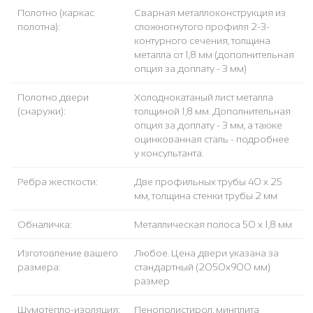
Полотно (каркас
Сварная металлоконструкция из
полотна):
сложногнутого профиля 2-3-
контурного сечения, толщина
металла от 1,8 мм (дополнительная
опция за доплату - 3 мм)
Полотно двери
Холоднокатаный лист металла
(снаружи):
толщиной 1,8 мм. Дополнительная
опция за доплату - 3 мм, а также
оцинкованная сталь - подробнее
у консультанта.
Ребра жесткости:
Две профильных трубы 40 х 25
мм, толщина стенки трубы 2 мм
Обналичка:
Металлическая полоса 50 х 1,8 мм
Изготовление вашего
Любое. Цена двери указана за
размера:
стандартный (2050x900 мм)
размер
Шумотепло-изоляция:
Пенополистирол, минплита