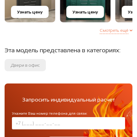
Узнать цену
Узнать цену
Узн
Смотреть ещё
Эта модель представлена в категориях:
Двери в офис
Запросить индивидуальный расчет
Укажите Ваш номер телефона для связи: