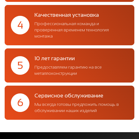
Качественная установка
4
Профессиональная команда и
проверенная временем технология
монтажа
10 лет гарантии
5
Предоставляем гарантию на все
металлоконструкции
Сервисное обслуживание
6
Мы всегда готовы предложить помощь в
обслуживании наших изделий