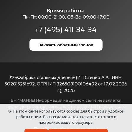
Время работы:
Пн-Пт: 08:00-21:00, Сб-Вс: 09:00-17:00
+7 (495) 411-34-34
Заказать обратный звонок
© «Фабрика стальных дверей» (ИП Стецко А.А., ИНН:
502015251692, ОГРНИП 326508100106492 от 17.02.2026
г.),
2026
ВНИМАНИЕ! Информация на данном сайте не является
публичной офертой, согласно Статьи 437 (2) Гражданского
🍪 На этом сайте используются cookies для быстрой и удобной
кодекса РФ.
работы с ним. Вы всегда можете отказаться от этого в
Карта сайта
настройках вашего браузера.
Политика конфиденциальности