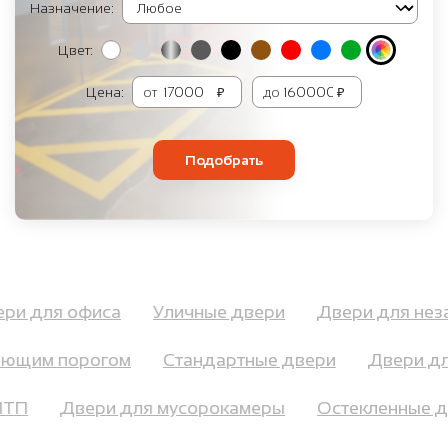
Назначение:
Цвет:
Цена:
от
₽
до
₽
Подобрать
вери для офиса
Уличные двери
Двери для н
ющим порогом
Стандартные двери
Двери для
и ИТП
Двери для мусорокамеры
Остекленные 