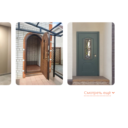
аружнее / внутреннее
еля (Е + D) по периметру двери или 3 контура в
полнительная опция)
Смотреть ещё