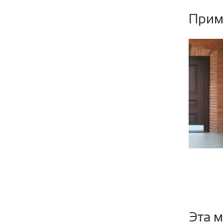
Прим
Направ
Уплотни
Эта м