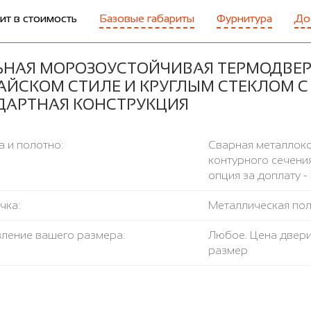
ит в стоимость
Базовые габариты
Фурнитура
До
ЬНАЯ МОРОЗОУСТОЙЧИВАЯ ТЕРМОДВЕР
ТАЙСКОМ СТИЛЕ И КРУГЛЫМ СТЕКЛОМ С
ДАРТНАЯ КОНСТРУКЦИЯ
 и полотно:
Сварная металлоко
контурного сечения
опция за доплату - 
чка:
Металлическая поло
вление вашего размера:
Любое. Цена двери
размер
пло-изоляция:
Базальтовая плит
азрыв:
Пробковый лист