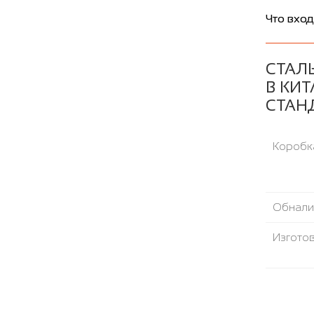
Что вход
СТАЛ
В КИ
СТАН
Коробка
Обнали
Изгото
Шумоте
Термор