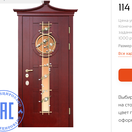
11
Цена у
Конечн
заданн
1000 р
Размер
Все ха
Выбир
на ст
цвет 
оформ