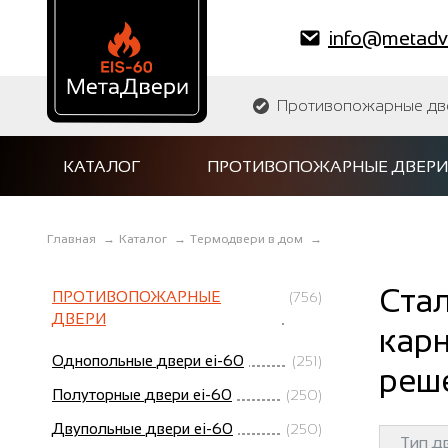
info@metadve
Противопожарные двер
КАТАЛОГ
ПРОТИВОПОЖАРНЫЕ ДВЕРИ
Главная
→
Каталог
→
Термодвери в дом
→
Ста
ПРОТИВОПОЖАРНЫЕ
(756)
ДВЕРИ
карн
Однопольные двери ei-60
(251)
реш
Полуторные двери ei-60
(250)
Двупольные двери ei-60
(250)
Тип д