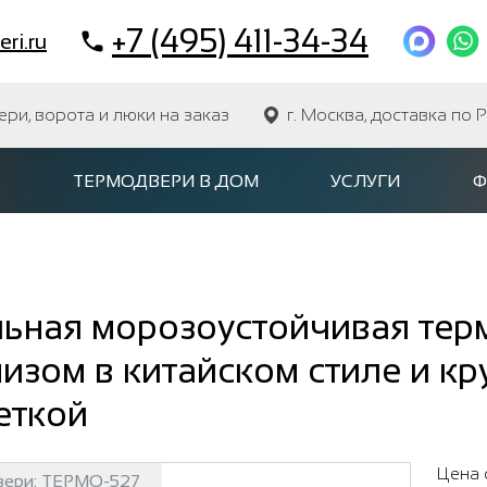
+7 (495) 411-34-34
ri.ru
и, ворота и люки на заказ
г. Москва, доставка по 
ТЕРМОДВЕРИ В ДОМ
УСЛУГИ
Ф
льная морозоустойчивая тер
изом в китайском стиле и кр
еткой
Цена 
вери:
ТЕРМО-527