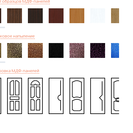
г образцов МДФ-панелей
ковое напыление
ровка МДФ-панелей