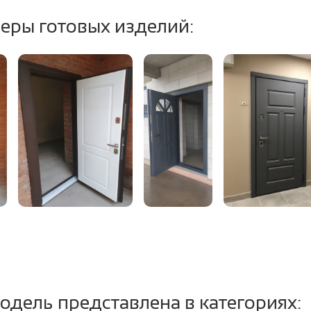
еры готовых изделий:
ление открывания:
левое / правое, н
тель:
2 контура уплотнит
т.ч. магнитный (до
одель представлена в категориях: