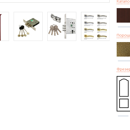
Катало
Порош
Фрезе