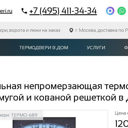
+7 (495) 411-34-34
ri.ru
и, ворота и люки на заказ
г. Москва, доставка по 
ТЕРМОДВЕРИ В ДОМ
УСЛУГИ
Ф
льная непромерзающая термо
мугой и кованой решеткой в
Цена 
вери:
ТЕРМО-689
12