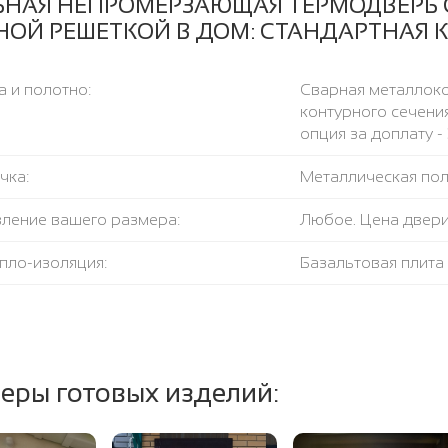
ЬНАЯ НЕПРОМЕРЗАЮЩАЯ ТЕРМОДВЕРЬ 
НОЙ РЕШЕТКОЙ В ДОМ: СТАНДАРТНАЯ 
 и полотно:
Сварная металлоко
контурного сечения
опция за доплату - 
чка:
Металлическая поло
вление вашего размера:
Любое. Цена двери
пло-изоляция:
Базальтовая плит
азрыв:
Пробковый лист
ление открывания:
левое / правое, н
еры готовых изделий:
тель:
2 контура уплотнит
т.ч. магнитный (до