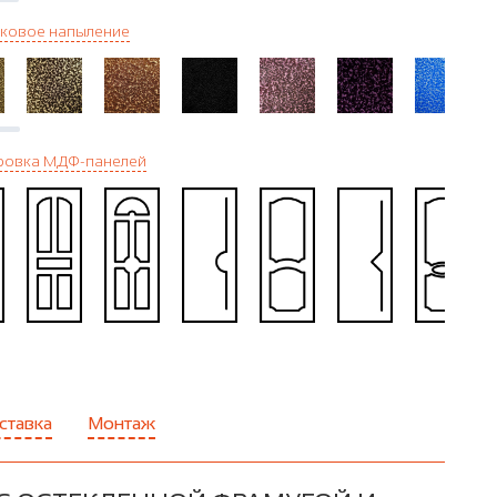
ковое напыление
ровка МДФ-панелей
ставка
Монтаж