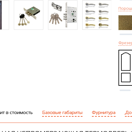
Порош
Фрезе
ит в стоимость
Базовые габариты
Фурнитура
До