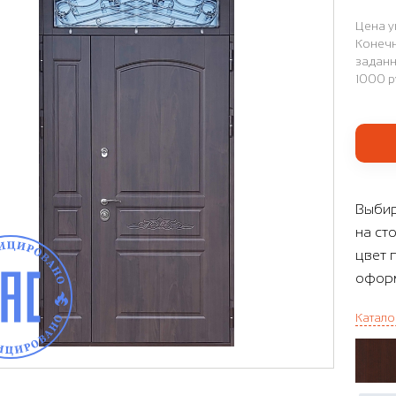
Цена у
Конечн
заданн
1000 р
Выбир
на ст
цвет 
оформ
Катало