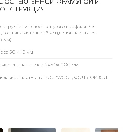
С ОСТЕКЛЕННОЙ ФРАМУГОЙ И
КОНСТРУКЦИЯ
нструкция из сложногнутого профиля 2-3-
, толщина металла 1,8 мм (дополнительная
3 мм)
са 50 х 1,8 мм
 указана за размер 2450х1200 мм
а высокой плотности ROCKWOOL, ФОЛЬГОИЗОЛ
аружнее / внутреннее
еля (Е + D) по периметру двери или 3 контура в
полнительная опция)