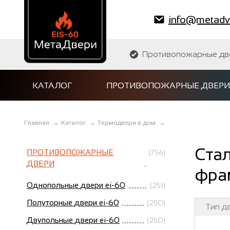
info@metadve
Противопожарные двер
КАТАЛОГ
ПРОТИВОПОЖАРНЫЕ ДВЕРИ
Главная
→
Каталог
→
Термодвери в дом
→
Ста
ПРОТИВОПОЖАРНЫЕ
(756)
ДВЕРИ
фра
Однопольные двери ei-60
(251)
Полуторные двери ei-60
(250)
Тип д
Двупольные двери ei-60
(250)