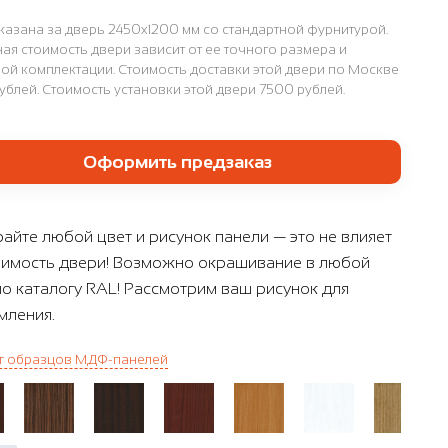
казана за дверь 2450x1200 мм со стандартной фурнитурой.
ая стоимость двери зависит от ее точного размера и
ой комплектации. Стоимость доставки этой двери по Москве
ублей. Стоимость установки этой двери 7500 рублей.
Оформить предзаказ
айте любой цвет и рисунок панели — это не влияет
оимость двери! Возможно окрашивание в любой
по каталогу RAL! Рассмотрим ваш рисунок для
ления.
г образцов МДФ-панелей