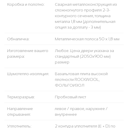
Коробка и полотно:
Сварная металлоконструкция из
сложногнутого профиля 2-3-
контурного сечения, толщина
металла 1,8 мм (дополнительная
опция за доплату - 3 мм)
Обналичка:
Металлическая полоса 50 х 1,8 мм
Изготовление вашего
Любое. Цена двери указана за
размера:
стандартный (2050x900 мм)
размер
Шумотепло-изоляция:
Базальтовая плита высокой
плотности ROCKWOOL,
ФОЛЬГОИЗОЛ
Терморазрыв:
Пробковый лист
Направление
левое / правое, наружнее /
открывания:
внутреннее
Уплотнитель:
2 контура уплотнителя (Е + D) по