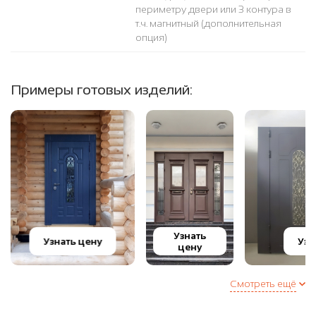
периметру двери или 3 контура в
т.ч. магнитный (дополнительная
опция)
Примеры готовых изделий:
Узнать
Узнать цену
Узн
цену
Смотреть ещё