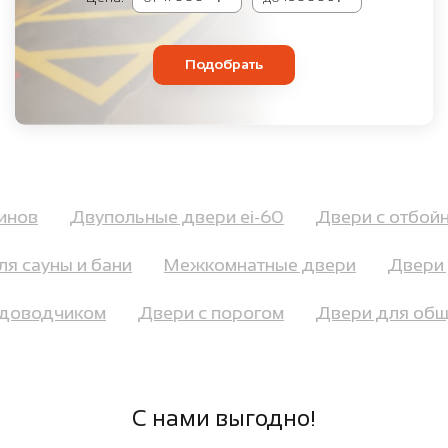
Подобрать
азинов
Двупольные двери ei-60
Двери с отбо
 сауны и бани
Межкомнатные двери
Двери д
с доводчиком
Двери с порогом
Двери для об
С нами выгодно!