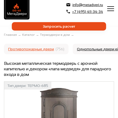
info@metadveri.ru
+7 (495) 411-34-34
Запросить расчет
Главная
→
Каталог
→
Термодвери в дом
→
Противопожарные двери
(756)
Однопольные двери e
Высокая металлическая термодверь с арочной
капителью и декором «лапа медведя» для парадного
входа в дом
Тип двери:
ТЕРМО-685