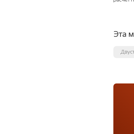
Эта м
Двус