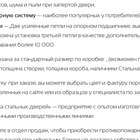
хов, шума и пыли при запертой двери;
рную систему
— наиболее популярных у потребителе
и
— Две усиленные петли на опорном подшипнике, вып
ожна установка третьей петли в качестве дополнител
ывания более 10 000.
азана за стандартный размер по коробке: , (возможен
г, толщина створки, толщина короба, наличники Стальн
тку: при заказе, вы можете выбрать цвет и фактуру по
вленных на сайте или из образцов у специалиста по з
а стальных дверей» — предприятие с опытом изготовл
нными производственными линиями.
те в отдел продаж, чтобы приобрести противопожарн
по вашей спецификации. Бережная доставка собствен