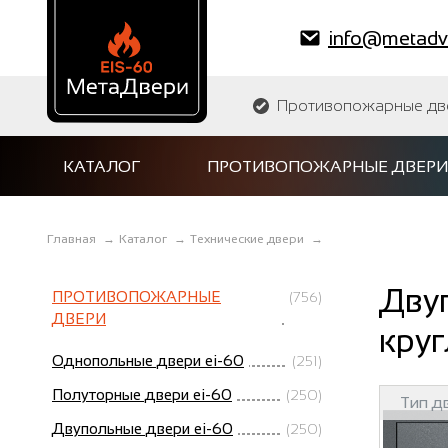
info@metadve
Противопожарные двер
КАТАЛОГ
ПРОТИВОПОЖАРНЫЕ ДВЕРИ
Главная
→
Каталог
→
Технические двери
→
Двуп
ПРОТИВОПОЖАРНЫЕ
(756)
ДВЕРИ
круг
Однопольные двери ei-60
(251)
Полуторные двери ei-60
(250)
Тип д
Двупольные двери ei-60
(250)