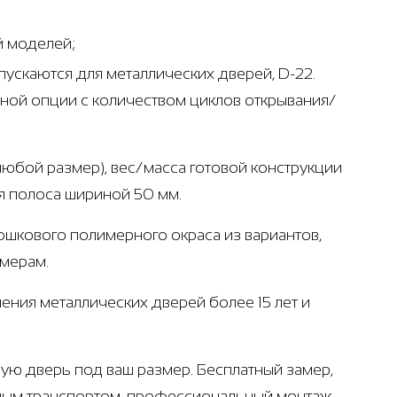
й моделей;
ускаются для металлических дверей, D-22.
ьной опции с количеством циклов открывания/
 любой размер), вес/масса готовой конструкции
ая полоса шириной 50 мм.
рошкового полимерного окраса из вариантов,
амерам.
ения металлических дверей более 15 лет и
ую дверь под ваш размер. Бесплатный замер,
ным транспортом, профессиональный монтаж.