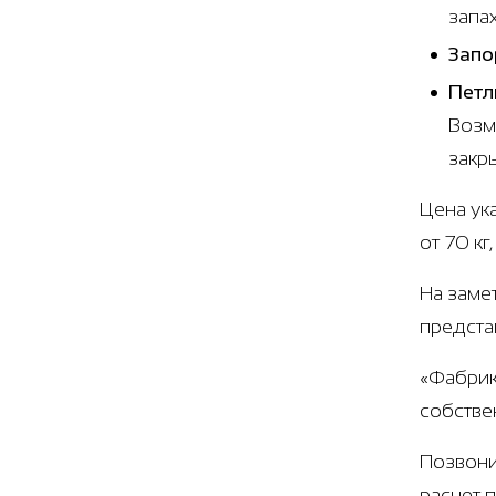
запа
Запо
Петл
Возм
закр
Цена ук
от 70 к
На заме
предста
«Фабрик
собстве
Позвони
расчет 