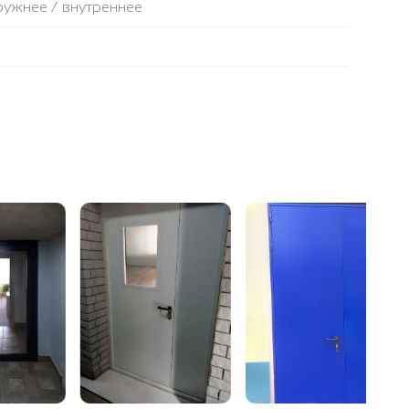
аружнее / внутреннее
ля (Е) по периметру двери
 высокой плотности