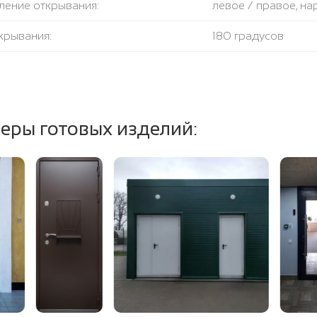
ление открывания:
левое / правое, н
крывания:
180 градусов
тель:
1 контур уплотните
ение полотна и коробки:
базальтовая плита
еры готовых изделий: