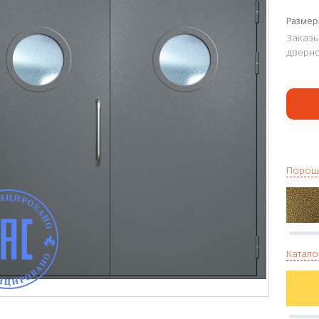
Размер
Заказы
дверно
Порош
Катало