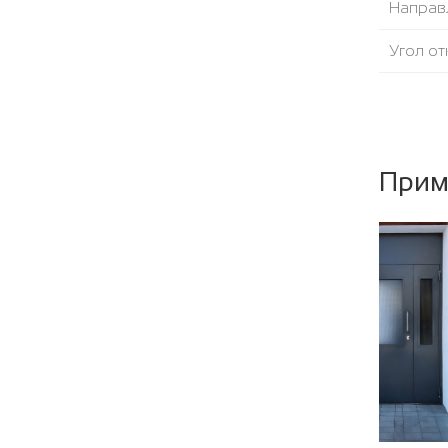
Направ
Угол от
Уплотни
Наполн
Прим