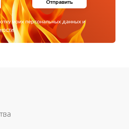
Отправить
ботку моих персональных данных и
ности
.
тва