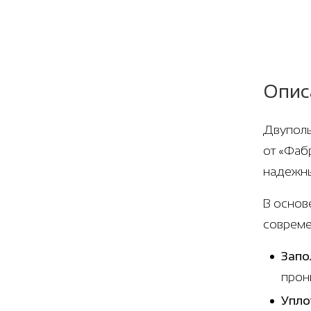
Опис
Двуполь
от «Фаб
надежны
В основ
совреме
Запо
прон
Упло