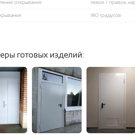
ление открывания:
левое / правое, н
крывания:
180 градусов
тель:
1 контур уплотните
ение полотна и коробки:
базальтовая плита
еры готовых изделий: