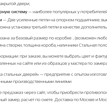
закрытой двери;
рную систему
— наиболее популярных у потребителе
и
— Две усиленные петли на опорном подшипнике, вып
ожна установка третьей петли в качестве дополнител
азана за базовый размер по коробке: , (возможен любо
щина створки, толщина короба, наличники Стальная пол
ормации: при заказе, вы можете выбрать цвет и факту
вленных на сайте или из образцов у мастера по замер
а стальных дверей» — предприятие с опытом изготовл
нными производственными линиями.
е предзаказ через сайт, чтобы приобрести противопо
ный замер, расчет по смете. Доставка по Москве и М