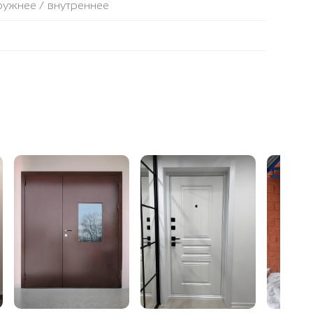
аружнее / внутреннее
ля (Е) по периметру двери
 высокой плотности