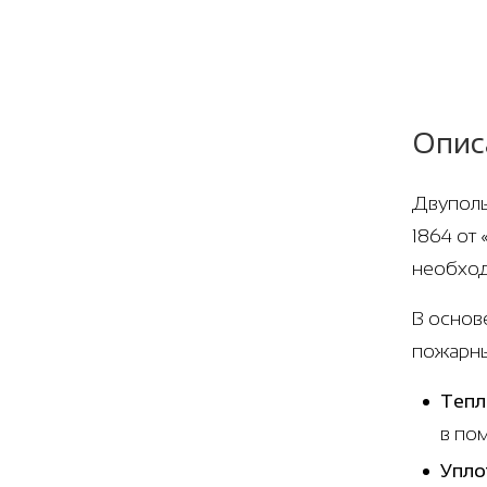
Опис
Двуполь
1864 от
необход
В основ
пожарны
Тепл
в по
Упло