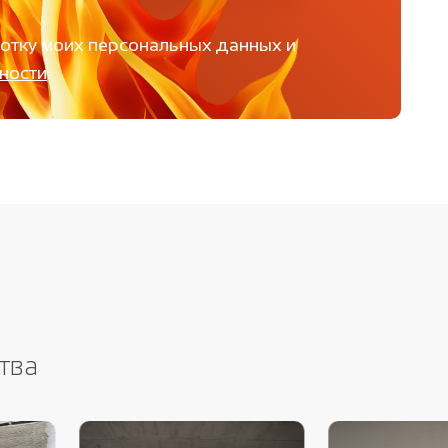
ботку моих персональных данных и
ности
.
тва