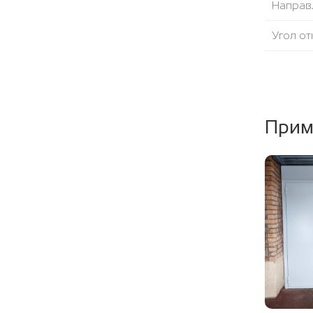
Направ
Угол от
Уплотни
Наполн
Прим