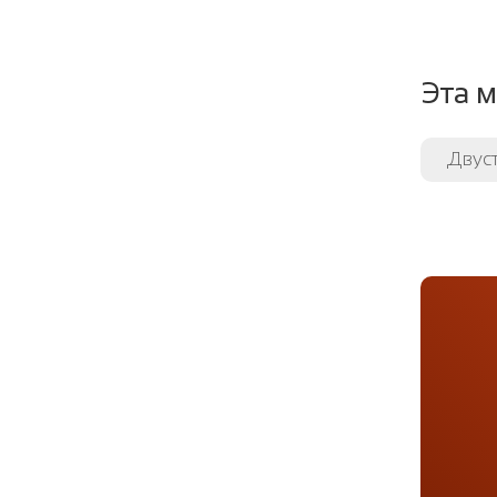
Эта м
Двус