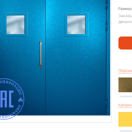
Размер
Заказы
дверно
Порош
Катало