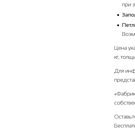
при 
Запо
Петл
Возм
Цена ук
кг, тол
Для инф
предста
«Фабрик
собстве
Оставьт
Бесплат