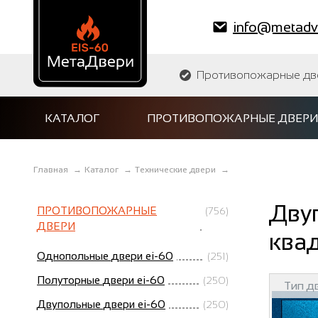
info@metadve
Противопожарные двер
КАТАЛОГ
ПРОТИВОПОЖАРНЫЕ ДВЕРИ
Главная
→
Каталог
→
Технические двери
→
Двуп
ПРОТИВОПОЖАРНЫЕ
(756)
ДВЕРИ
квад
Однопольные двери ei-60
(251)
Полуторные двери ei-60
(250)
Тип д
Двупольные двери ei-60
(250)