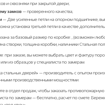
хов и сквозняки при закрытой двери;
ему замков
— проверенного качества;
и
— Две усиленные петли на опорном подшипнике, вып
ожна установка третьей петли в качестве дополнител
азана за базовый размер по коробке: , (возможен любо
щина створки, толщина коробки, наличники Стальная по
е: при заказе, вы можете выбрать цвет и фактуру пор
е или из образцов у специалиста по замерам.
а стальных дверей» — производитель с опытом произв
нными производственными мощностями.
те в отдел продаж, чтобы заказать противопожарную 
иста по замерам — бесплатно, расчет по смете. Береж
ка «под ключ».