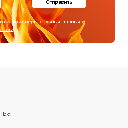
Отправить
ботку моих персональных данных и
ности
.
тва