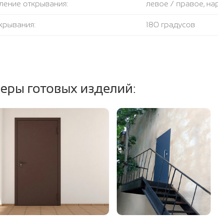
ление открывания:
левое / правое, н
крывания:
180 градусов
тель:
1 контур уплотните
ение полотна и коробки:
базальтовая плита
еры готовых изделий: