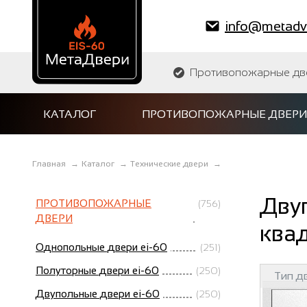
info@metadve
Противопожарные двер
КАТАЛОГ
ПРОТИВОПОЖАРНЫЕ ДВЕРИ
Главная
→
Каталог
→
Технические двери
→
Двуп
ПРОТИВОПОЖАРНЫЕ
(756)
ДВЕРИ
квад
Однопольные двери ei-60
(251)
Полуторные двери ei-60
(250)
Тип д
Двупольные двери ei-60
(250)