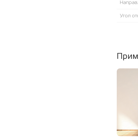
Направ
Угол от
Уплотни
Наполн
Прим