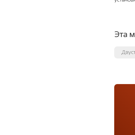
Эта м
Двус