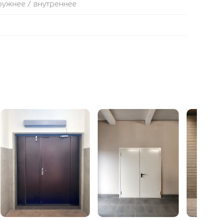
аружнее / внутреннее
ля (Е) по периметру двери
 высокой плотности