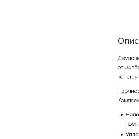
Опис
Двуполь
от «Фаб
констру
Прочнос
Комплек
Напо
прон
Упло