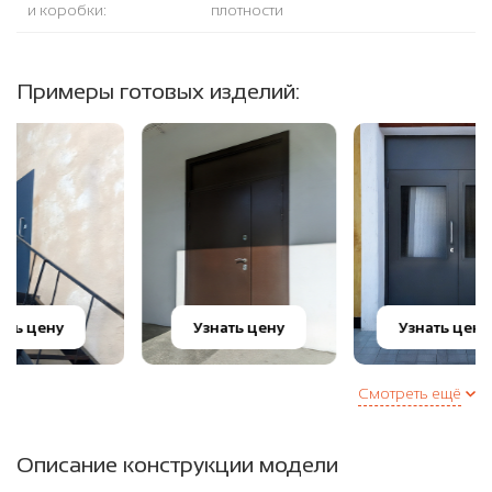
и коробки:
плотности
Примеры готовых изделий:
Узнать цену
Узнать цену
Уз
Смотреть ещё
Описание конструкции модели