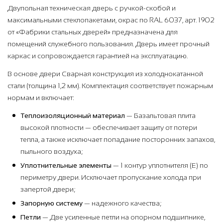
Двупольная техническая дверь с ручкой-скобой и
максимальными стеклопакетами, окрас по RAL 6037, арт. 1902
от «Фабрики стальных дверей» предназначена для
помещений служебного пользования. Дверь имеет прочный
каркас и сопровождается гарантией на эксплуатацию.
В основе двери Сварная конструкция из холоднокатанной
стали (толщина 1,2 мм). Комплектация соответствует пожарным
нормам и включает:
Теплоизоляционный материал
— Базальтовая плита
высокой плотности — обеспечивает защиту от потери
тепла, а также исключает попадание посторонних запахов,
пыльного воздуха;
Уплотнительные элементы
— 1 контур уплотнителя (Е) по
периметру двери. Исключает пропускание холода при
запертой двери;
Запорную систему
— надежного качества;
Петли
— Две усиленные петли на опорном подшипнике,