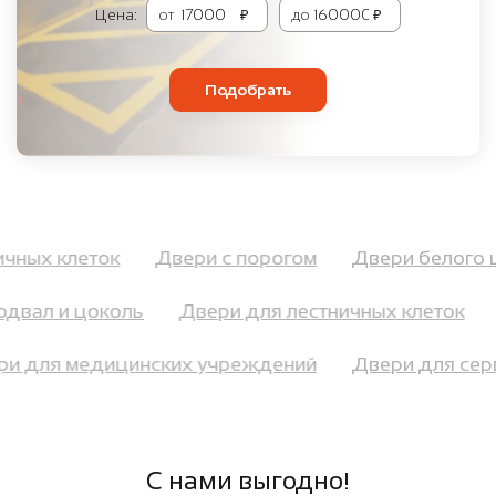
Цена:
от
₽
до
₽
Подобрать
ничных клеток
Двери с порогом
Двери белого
двал и цоколь
Двери для лестничных клеток
Д
ери для медицинских учреждений
Двери для с
С нами выгодно!