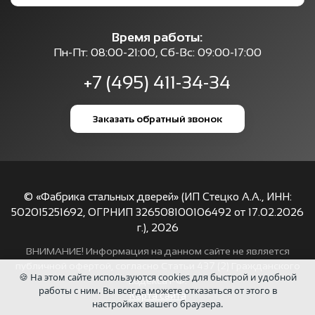
Время работы:
Пн-Пт: 08:00-21:00, Сб-Вс: 09:00-17:00
+7 (495) 411-34-34
Заказать обратный звонок
© «Фабрика стальных дверей» (ИП Стецко А.А., ИНН:
502015251692, ОГРНИП 326508100106492 от 17.02.2026
г.),
2026
ВНИМАНИЕ! Информация на данном сайте не является
публичной офертой, согласно Статьи 437 (2) Гражданского
🍪 На этом сайте используются cookies для быстрой и удобной
кодекса РФ.
работы с ним. Вы всегда можете отказаться от этого в
Карта сайта
настройках вашего браузера.