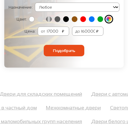
Назначение:
Цвет:
Цена:
от
₽
до
₽
Подобрать
Двери для складских помещений
Двери с авт
 частный дом
Межкомнатные двери
Светопр
я маломобильных групп населения
Двери белого