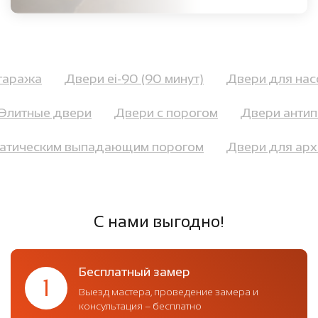
я гаража
Двери ei-90 (90 минут)
Двери для на
литные двери
Двери с порогом
Двери антипан
оматическим выпадающим порогом
Двери для а
С нами выгодно!
Бесплатный замер
1
Выезд мастера, проведение замера и
консультация – бесплатно