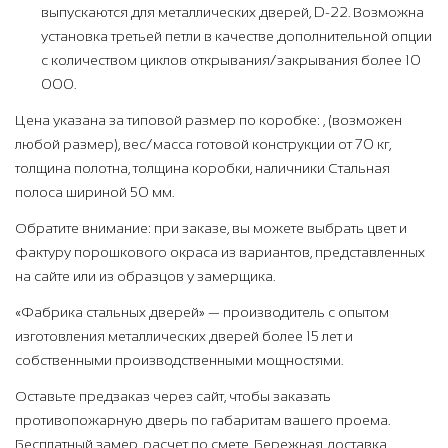
выпускаются для металлических дверей, D-22. Возможна
установка третьей петли в качестве дополнительной опции
с количеством циклов открывания/закрывания более 10
000.
Цена указана за типовой размер по коробке: , (возможен
любой размер), вес/масса готовой конструкции от 70 кг,
толщина полотна, толщина коробки, наличники Стальная
полоса шириной 50 мм.
Обратите внимание: при заказе, вы можете выбрать цвет и
фактуру порошкового окраса из вариантов, представленных
на сайте или из образцов у замерщика.
«Фабрика стальных дверей» — производитель с опытом
изготовления металлических дверей более 15 лет и
собственными производственными мощностями.
Оставьте предзаказ через сайт, чтобы заказать
противопожарную дверь по габаритам вашего проема.
Бесплатный замер, расчет по смете. Бережная доставка