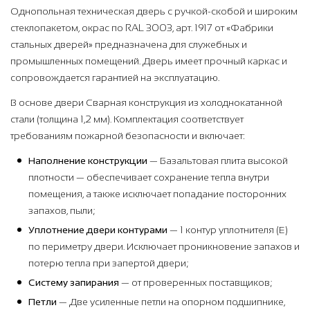
Однопольная техническая дверь с ручкой-скобой и широким
стеклопакетом, окрас по RAL 3003, арт. 1917 от «Фабрики
стальных дверей» предназначена для служебных и
промышленных помещений. Дверь имеет прочный каркас и
сопровождается гарантией на эксплуатацию.
В основе двери Сварная конструкция из холоднокатанной
стали (толщина 1,2 мм). Комплектация соответствует
требованиям пожарной безопасности и включает:
Наполнение конструкции
— Базальтовая плита высокой
плотности — обеспечивает сохранение тепла внутри
помещения, а также исключает попадание посторонних
запахов, пыли;
Уплотнение двери контурами
— 1 контур уплотнителя (Е)
по периметру двери. Исключает проникновение запахов и
потерю тепла при запертой двери;
Систему запирания
— от проверенных поставщиков;
Петли
— Две усиленные петли на опорном подшипнике,