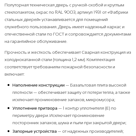
Полуторная техническая дверь с ручкой-скобой и круглым
стеклопакетом, окрас по RAL 9003, артикул 1931 от «Фабрики
стальных дверей» устанавливается для помещений
служебного пользования. Дверь имеет надежный каркас и
отечественной стали по ГОСТ и сопровождается документами
на гарантийное обслуживание.
Прочность и жесткость обеспечивает Сварная конструкция из
холоднокатанной стали (толщина 1,2 мм). Комплектация
соответствует требованиям пожарной безопасности и
включает:
Наполнение конструкции
— Базальтовая плита высокой
плотности — обеспечивает защиту от потери тепла, а также
исключает проникновение запахов, микромусора;
Уплотнение притвора
— 1 контур уплотнителя (Е) по
периметру двери. Исключает проникновение
посторонних запахов, шума и пыли при закрытой двери;
Запорные устройства
— от надежных производителей;