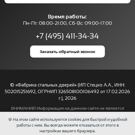
Время работы:
Пн-Пт: 08:00-21:00, Сб-Вс: 09:00-17:00
+7 (495) 411-34-34
Заказать обратный звонок
© «Фабрика стальных дверей» (ИП Стецко А.А., ИНН:
502015251692, ОГРНИП 326508100106492 от 17.02.2026
г.),
2026
ВНИМАНИЕ! Информация на данном сайте не является
публичной офертой, согласно Статьи 437 (2) Гражданского
🍪 На этом сайте используются cookies для быстрой и удобной
кодекса РФ.
работы с ним. Вы всегда можете отказаться от этого в
Карта сайта
настройках вашего браузера.