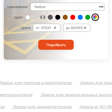
Назначение:
Цвет:
Цена:
от
₽
до
₽
Подобрать
Двери для театров и кинотеатров
Двери для п
ектрощитовой
Двери для эвакуационных выход
вери
Двери для аккумуляторной
Двери ei-90 (