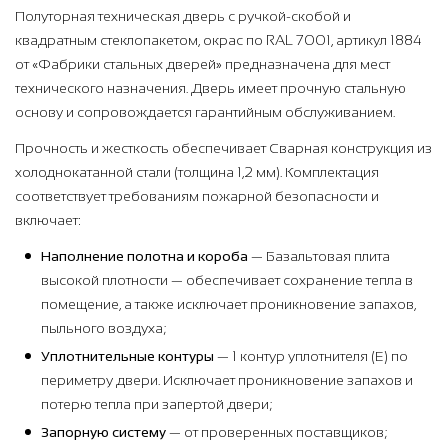
Полуторная техническая дверь с ручкой-скобой и
квадратным стеклопакетом, окрас по RAL 7001, артикул 1884
от «Фабрики стальных дверей» предназначена для мест
технического назначения. Дверь имеет прочную стальную
основу и сопровождается гарантийным обслуживанием.
Прочность и жесткость обеспечивает Сварная конструкция из
холоднокатанной стали (толщина 1,2 мм). Комплектация
соответствует требованиям пожарной безопасности и
включает:
Наполнение полотна и короба
— Базальтовая плита
высокой плотности — обеспечивает сохранение тепла в
помещение, а также исключает проникновение запахов,
пыльного воздуха;
Уплотнительные контуры
— 1 контур уплотнителя (Е) по
периметру двери. Исключает проникновение запахов и
потерю тепла при запертой двери;
Запорную систему
— от проверенных поставщиков;