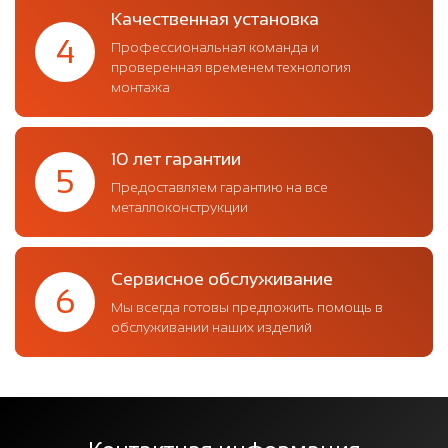
Качественная установка
4
Профессиональная команда и
проверенная временем технология
монтажа
10 лет гарантии
5
Предоставляем гарантию на все
металлоконструкции
Сервисное обслуживание
6
Мы всегда готовы предложить помощь в
обслуживании наших изделий