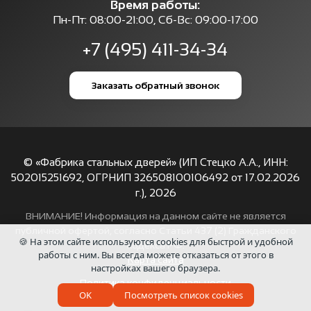
Время работы:
Пн-Пт: 08:00-21:00, Сб-Вс: 09:00-17:00
+7 (495) 411-34-34
Заказать обратный звонок
© «Фабрика стальных дверей» (ИП Стецко А.А., ИНН:
502015251692, ОГРНИП 326508100106492 от 17.02.2026
г.),
2026
ВНИМАНИЕ! Информация на данном сайте не является
публичной офертой, согласно Статьи 437 (2) Гражданского
🍪 На этом сайте используются cookies для быстрой и удобной
кодекса РФ.
работы с ним. Вы всегда можете отказаться от этого в
Карта сайта
настройках вашего браузера.
Политика конфиденциальности
OK
Посмотреть список cookies