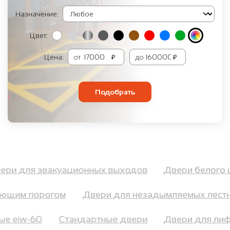
Назначение:
Цвет:
Цена:
от
₽
до
₽
Подобрать
Двери для эвакуационных выходов
Двери белог
ющим порогом
Двери для незадымляемых лестни
ные eiw-60
Стандартные двери
Двери для л