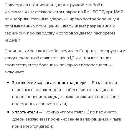
Полуторная техническая дверь с ручкой-скобой и
максимальным стеклопакетом, окрас по RAL 5002, арт. 1862
от «Фабрики стальных дверей» широко востребована для
промышленных помещений. Дверь имеет разрешение к
серийному производству и сопровождается паспортом
изделия.
Прочность и жесткость обеспечивает Сварная конструкция из
холоднокатанной стали (толщина 1,2 мм). Комплектация
соответствует требованиям пожарной безопасности и
включает:
Заполнение каркаса и полотна двери
— Базальтовая
плита высокой плотности — обеспечивает защиту от
проникновения холода, а также исключает попадание
посторонних запахов, пыли;
Уплотнители
— 1 контур уплотнителя (Е) по периметру
двери. Исключает проникновение запахов, шума и пыли
при запертой двери;