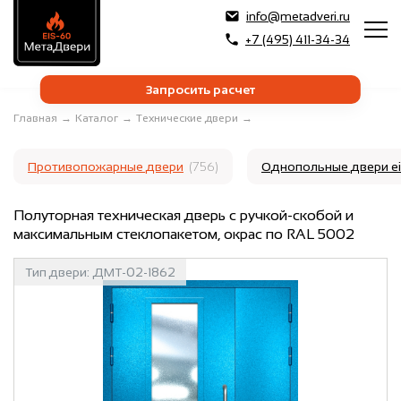
info@metadveri.ru
+7 (495) 411-34-34
Запросить расчет
Главная
→
Каталог
→
Технические двери
→
Противопожарные двери
(756)
Однопольные двери e
Полуторная техническая дверь с ручкой-скобой и
максимальным стеклопакетом, окрас по RAL 5002
Тип двери:
ДМТ-02-1862