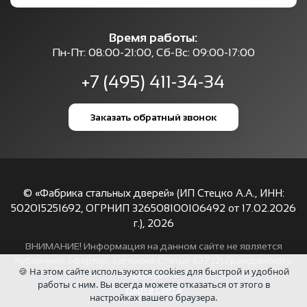
Время работы:
Пн-Пт: 08:00-21:00, Сб-Вс: 09:00-17:00
+7 (495) 411-34-34
Заказать обратный звонок
© «Фабрика стальных дверей» (ИП Стецко А.А., ИНН:
502015251692, ОГРНИП 326508100106492 от 17.02.2026
г.),
2026
ВНИМАНИЕ! Информация на данном сайте не является
публичной офертой, согласно Статьи 437 (2) Гражданского
🍪 На этом сайте используются cookies для быстрой и удобной
кодекса РФ.
работы с ним. Вы всегда можете отказаться от этого в
Карта сайта
настройках вашего браузера.