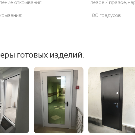
ление открывания:
левое / правое, н
крывания:
180 градусов
тель:
1 контур уплотните
ение полотна и коробки:
базальтовая плита
еры готовых изделий: