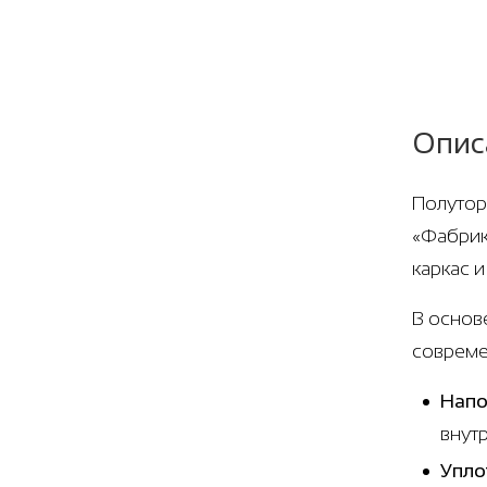
Опис
Полутор
«Фабрик
каркас 
В основ
совреме
Напо
внут
Упло