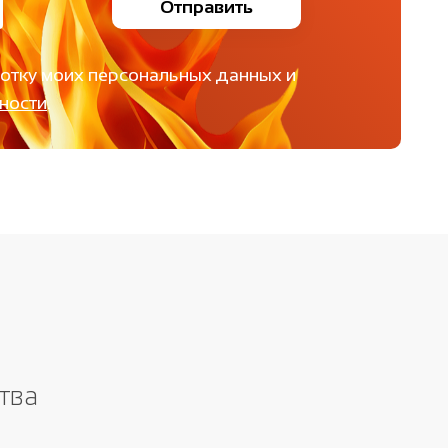
Отправить
ботку моих персональных данных и
ности
.
тва