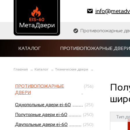
info@metadve
Противопожарные двер
КАТАЛОГ
ПРОТИВОПОЖАРНЫЕ ДВЕРИ
Главная
→
Каталог
→
Технические двери
→
Полу
ПРОТИВОПОЖАРНЫЕ
(756)
ДВЕРИ
широ
Однопольные двери ei-60
(251)
Полуторные двери ei-60
(250)
Тип д
Двупольные двери ei-60
(250)