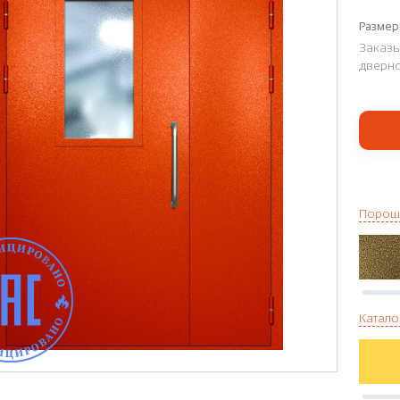
Размер
Заказы
дверно
Порош
Катало