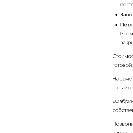
пост
Запо
Петл
Возм
закр
Стоимос
готовой
На заме
на сайте
«Фабрик
собстве
Позвони
замер, 