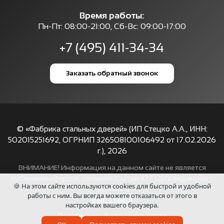
Время работы:
Пн-Пт: 08:00-21:00, Сб-Вс: 09:00-17:00
+7 (495) 411-34-34
Заказать обратный звонок
© «Фабрика стальных дверей» (ИП Стецко А.А., ИНН:
502015251692, ОГРНИП 326508100106492 от 17.02.2026
г.),
2026
ВНИМАНИЕ! Информация на данном сайте не является
публичной офертой, согласно Статьи 437 (2) Гражданского
🍪 На этом сайте используются cookies для быстрой и удобной
кодекса РФ.
работы с ним. Вы всегда можете отказаться от этого в
Карта сайта
настройках вашего браузера.
Политика конфиденциальности