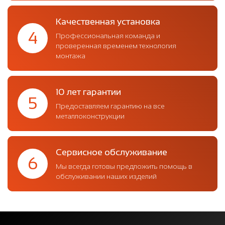
Качественная установка
4
Профессиональная команда и
проверенная временем технология
монтажа
10 лет гарантии
5
Предоставляем гарантию на все
металлоконструкции
Сервисное обслуживание
6
Мы всегда готовы предложить помощь в
обслуживании наших изделий