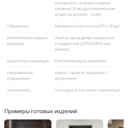
контурного сечения, толщина
металла 1,8 мм (дополнительная
опция за доплату - 3 мм)
Обналичка:
Металлическая полоса 50 х 1,8 мм
Изготовление вашего
Любое. Цена двери указана за
размера:
стандартный (2050x900 мм)
размер
Шумотепло-изоляция:
Пенополистирол, минплита
Направление
левое / правое, наружнее /
открывания:
внутреннее
Уплотнитель:
3 контура, в том числе 1 магнитный
Примеры готовых изделий: