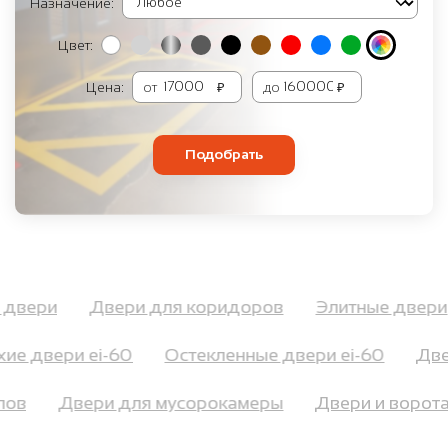
Назначение:
Цвет:
Цена:
от
₽
до
₽
Подобрать
е двери
Двери для коридоров
Элитные две
е двери ei-60
Остекленные двери ei-60
Двер
оллов
Двери для мусорокамеры
Двери и воро