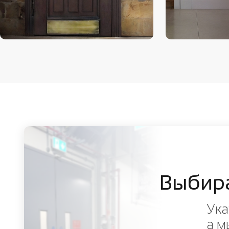
Выбир
Ука
а м