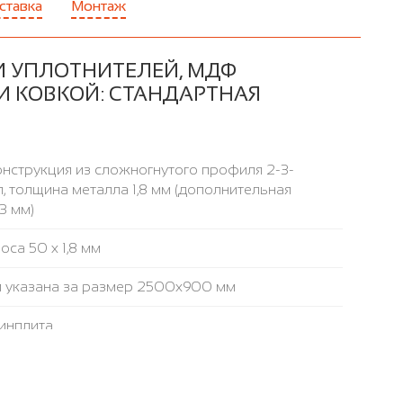
ставка
Монтаж
И УПЛОТНИТЕЛЕЙ, МДФ
И КОВКОЙ: СТАНДАРТНАЯ
нструкция из сложногнутого профиля 2-3-
, толщина металла 1,8 мм (дополнительная
3 мм)
са 50 х 1,8 мм
и указана за размер 2500x900 мм
инплита
аружнее / внутреннее
сле 1 магнитный