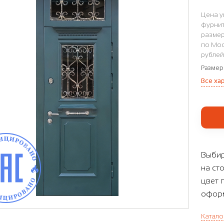
Цена у
фурнит
размер
по Мос
рублей
Размер
Все ха
Выбир
на ст
цвет 
оформ
Катало