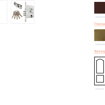
Порош
Фрезе