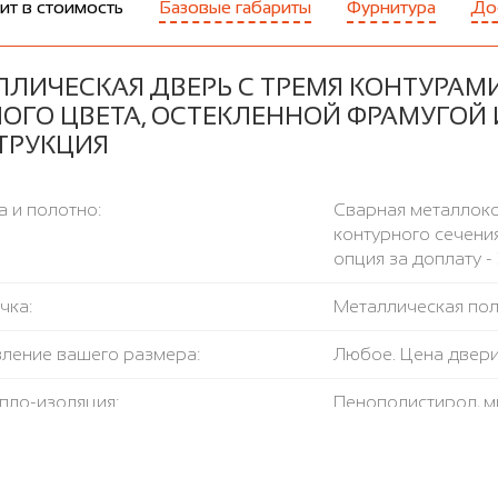
ит в стоимость
Базовые габариты
Фурнитура
До
ЛЛИЧЕСКАЯ ДВЕРЬ С ТРЕМЯ КОНТУРАМ
НОГО ЦВЕТА, ОСТЕКЛЕННОЙ ФРАМУГОЙ 
ТРУКЦИЯ
 и полотно:
Сварная металлоко
контурного сечения
опция за доплату - 
чка:
Металлическая поло
вление вашего размера:
Любое. Цена двер
пло-изоляция:
Пенополистирол, м
ление открывания:
левое / правое, н
тель:
3 контура, в том чи