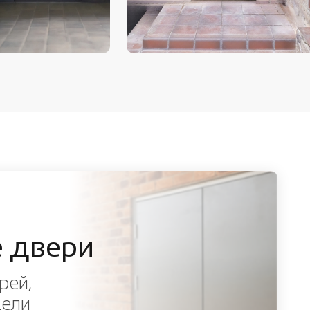
 двери
рей,
дели