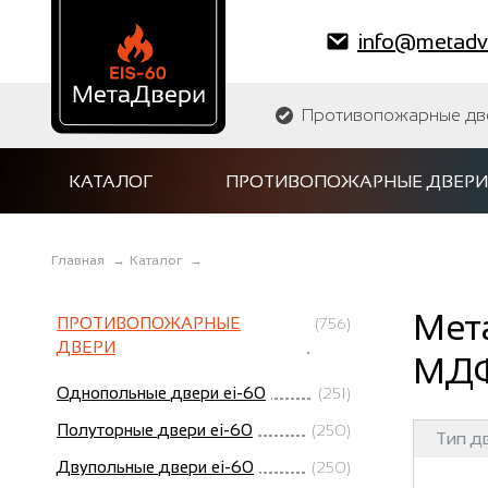
info@metadve
Противопожарные двер
КАТАЛОГ
ПРОТИВОПОЖАРНЫЕ ДВЕРИ
Главная
→
Каталог
→
Мета
ПРОТИВОПОЖАРНЫЕ
(756)
ДВЕРИ
МДФ
Однопольные двери ei-60
(251)
Полуторные двери ei-60
(250)
Тип д
Двупольные двери ei-60
(250)