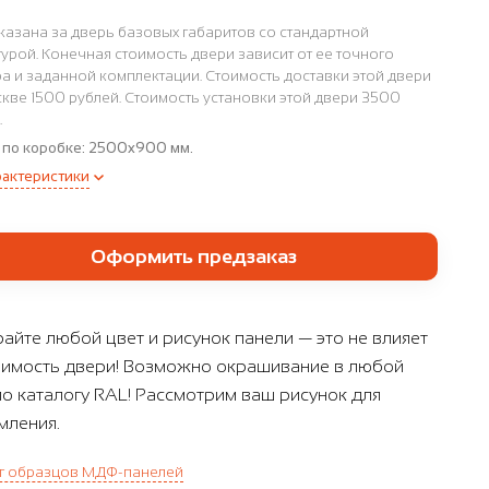
казана за дверь базовых габаритов со стандартной
урой. Конечная стоимость двери зависит от ее точного
а и заданной комплектации. Стоимость доставки этой двери
кве 1500 рублей. Стоимость установки этой двери 3500
.
 по коробке:
2500x900 мм.
рактеристики
Оформить предзаказ
айте любой цвет и рисунок панели — это не влияет
оимость двери! Возможно окрашивание в любой
по каталогу RAL! Рассмотрим ваш рисунок для
ления.
г образцов МДФ-панелей