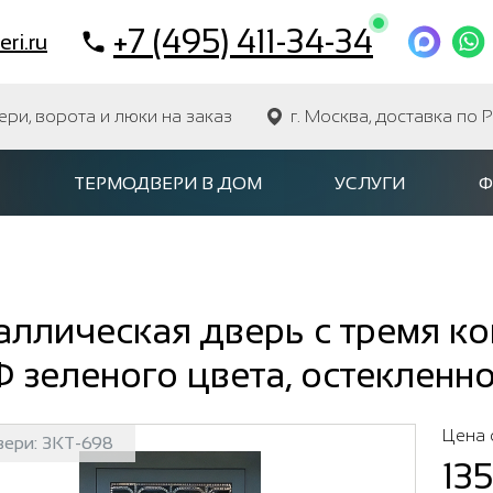
+7 (495) 411-34-34
ri.ru
и, ворота и люки на заказ
г. Москва, доставка по 
ТЕРМОДВЕРИ В ДОМ
УСЛУГИ
Ф
ллическая дверь с тремя ко
 зеленого цвета, остекленн
Цена 
вери:
3КТ-698
13