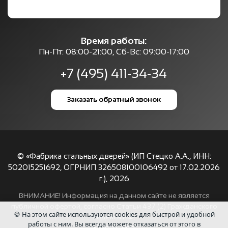
Время работы:
Пн-Пт: 08:00-21:00, Сб-Вс: 09:00-17:00
+7 (495) 411-34-34
Заказать обратный звонок
© «Фабрика стальных дверей» (ИП Стецко А.А., ИНН:
502015251692, ОГРНИП 326508100106492 от 17.02.2026
г.),
2026
ВНИМАНИЕ! Информация на данном сайте не является
публичной офертой, согласно Статьи 437 (2) Гражданского
🍪 На этом сайте используются cookies для быстрой и удобной
кодекса РФ.
работы с ним. Вы всегда можете отказаться от этого в
Карта сайта