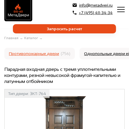
info@metadveri.ru
+7 (495) 411-34-34
Запросить расчет
Главная
→
Каталог
→
Противопожарные двери
(756)
Однопольные двери e
Парадная входная дверь с тремя уплотнительными
контурами, резной невысокой фрамугой-капителью и
латунным отбойником
Тип двери:
3КТ-764