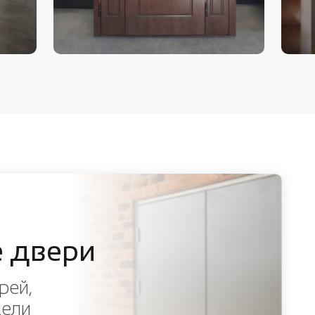
 двери
рей,
дели