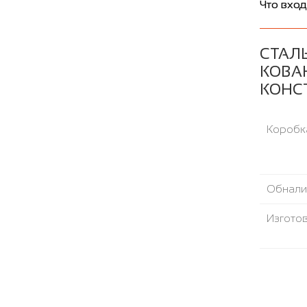
Что вход
СТАЛ
КОВА
КОНС
Коробка
Обнали
Изгото
Шумоте
Направ