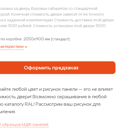
казана за дверь базовых габаритов со стандартной
урой. Конечная стоимость двери зависит от ее точного
а и заданной комплектации. Стоимость доставки этой двери
кве 1500 рублей. Стоимость установки этой двери 3500
.
 по коробке:
2050x900 мм (стандарт).
рактеристики
Оформить предзаказ
айте любой цвет и рисунок панели — это не влияет
оимость двери! Возможно окрашивание в любой
по каталогу RAL! Рассмотрим ваш рисунок для
ления.
г образцов МДФ-панелей