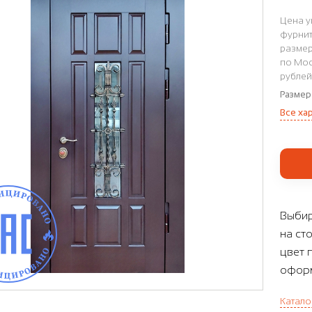
Цена у
фурнит
размер
по Мос
рублей
Размер
Все ха
Выбир
на ст
цвет 
оформ
Катало