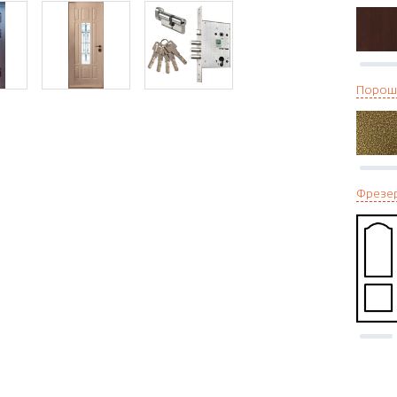
Порош
Фрезе