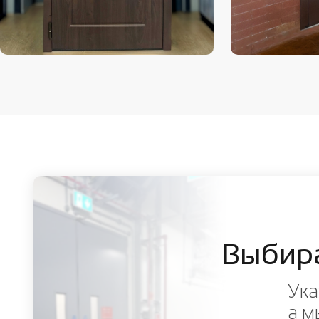
Выбир
Ука
а м