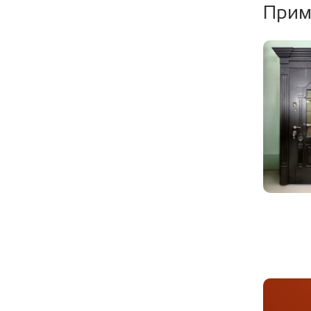
Прим
Уплотни