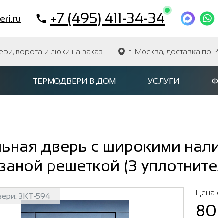
+7 (495) 411-34-34
ri.ru
и, ворота и люки на заказ
г. Москва, доставка по 
ТЕРМОДВЕРИ В ДОМ
УСЛУГИ
Ф
льная дверь с широкими нал
ваной решеткой (3 уплотните
Цена 
вери:
3КТ-594
80