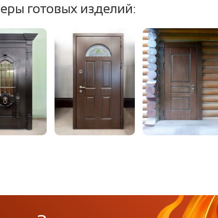
еры готовых изделий:
тель:
3 контура, в том чи