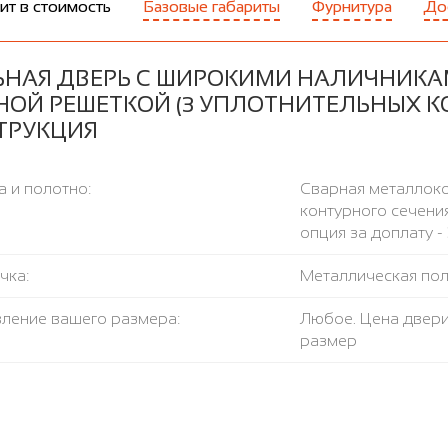
ит в стоимость
Базовые габариты
Фурнитура
До
ЬНАЯ ДВЕРЬ С ШИРОКИМИ НАЛИЧНИКА
НОЙ РЕШЕТКОЙ (3 УПЛОТНИТЕЛЬНЫХ К
ТРУКЦИЯ
 и полотно:
Сварная металлоко
контурного сечения
опция за доплату - 
чка:
Металлическая поло
вление вашего размера:
Любое. Цена двери
размер
пло-изоляция:
Пенополистирол, м
ление открывания:
левое / правое, н