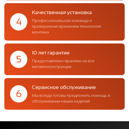
Качественная установка
4
Профессиональная команда и
проверенная временем технология
монтажа
10 лет гарантии
5
Предоставляем гарантию на все
металлоконструкции
Сервисное обслуживание
6
Мы всегда готовы предложить помощь в
обслуживании наших изделий