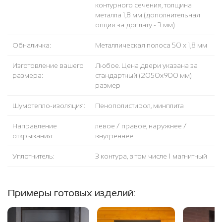
контурного сечения, толщина
металла 1,8 мм (дополнительная
опция за доплату - 3 мм)
Обналичка:
Металлическая полоса 50 х 1,8 мм
Изготовление вашего
Любое. Цена двери указана за
размера:
стандартный (2050x900 мм)
размер
Шумотепло-изоляция:
Пенополистирол, минплита
Направление
левое / правое, наружнее /
открывания:
внутреннее
Уплотнитель:
3 контура, в том числе 1 магнитный
Примеры готовых изделий: