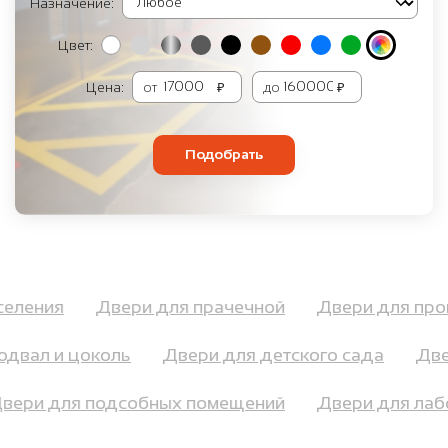
Назначение:
Цвет:
Цена:
от
₽
до
₽
Подобрать
аселения
Двери для прачечной
Двери для п
двал и цоколь
Двери для детского сада
Двер
Двери для подсобных помещений
Двери для л