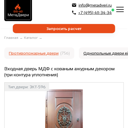
info@metadveri.ru
+7 (495) 411-34-34
Запросить расчет
Главная
→
Каталог
→
Противопожарные двери
(756)
Однопольные двери e
Входная дверь МДФ с кованым ажурным декором
(три контура уплотнения)
Тип двери:
3КТ-596