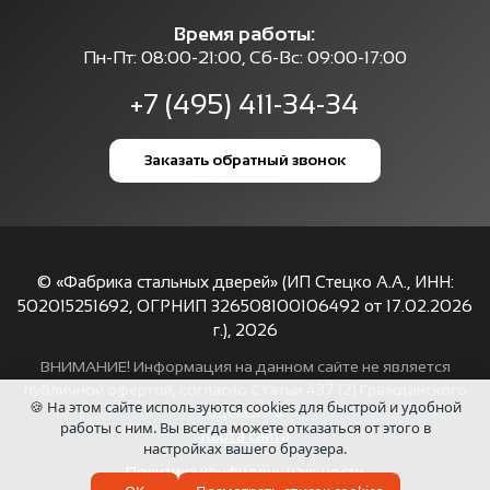
Время работы:
Пн-Пт: 08:00-21:00, Сб-Вс: 09:00-17:00
+7 (495) 411-34-34
Заказать обратный звонок
© «Фабрика стальных дверей» (ИП Стецко А.А., ИНН:
502015251692, ОГРНИП 326508100106492 от 17.02.2026
г.),
2026
ВНИМАНИЕ! Информация на данном сайте не является
публичной офертой, согласно Статьи 437 (2) Гражданского
🍪 На этом сайте используются cookies для быстрой и удобной
кодекса РФ.
работы с ним. Вы всегда можете отказаться от этого в
Карта сайта
настройках вашего браузера.
Политика конфиденциальности