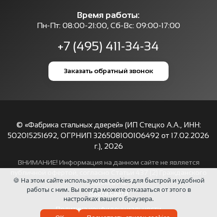
Время работы:
Пн-Пт: 08:00-21:00, Сб-Вс: 09:00-17:00
+7 (495) 411-34-34
Заказать обратный звонок
© «Фабрика стальных дверей» (ИП Стецко А.А., ИНН:
502015251692, ОГРНИП 326508100106492 от 17.02.2026
г.),
2026
ВНИМАНИЕ! Информация на данном сайте не является
публичной офертой, согласно Статьи 437 (2) Гражданского
🍪 На этом сайте используются cookies для быстрой и удобной
кодекса РФ.
работы с ним. Вы всегда можете отказаться от этого в
Карта сайта
настройках вашего браузера.
Политика конфиденциальности