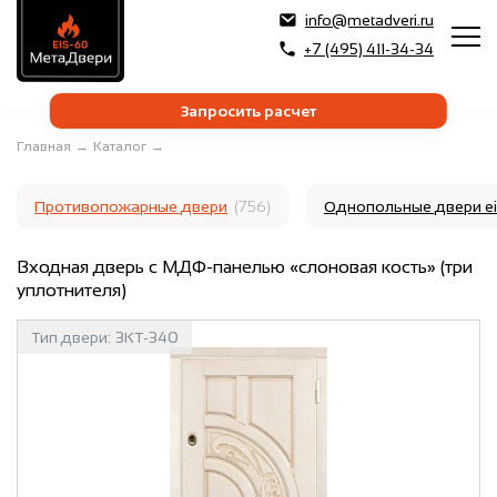
info@metadveri.ru
+7 (495) 411-34-34
Запросить расчет
Главная
→
Каталог
→
Противопожарные двери
(756)
Однопольные двери e
Входная дверь с МДФ-панелью «слоновая кость» (три
уплотнителя)
Тип двери:
3КТ-340