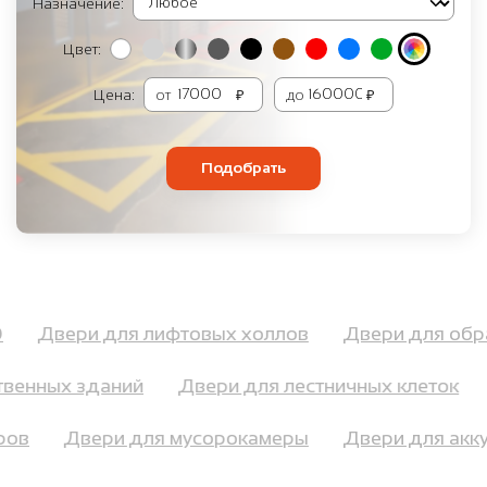
Назначение:
Цвет:
Цена:
от
₽
до
₽
Подобрать
60
Двери для лифтовых холлов
Двери для об
венных зданий
Двери для лестничных клеток
оров
Двери для мусорокамеры
Двери для ак