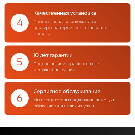
Качественная установка
4
Профессиональная команда и
проверенная временем технология
монтажа
10 лет гарантии
5
Предоставляем гарантию на все
металлоконструкции
Сервисное обслуживание
6
Мы всегда готовы предложить помощь в
обслуживании наших изделий