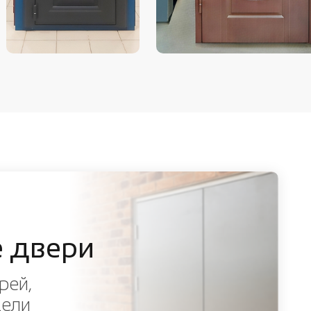
 двери
рей,
дели