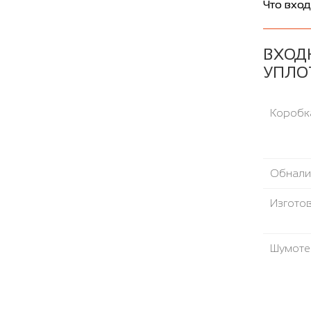
Что вход
ВХОД
УПЛО
Коробка
Обнали
Изгото
Шумоте
Направ
Уплотни