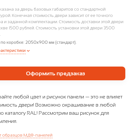
казана за дверь базовых габаритов со стандартной
урой. Конечная стоимость двери зависит от ее точного
а и заданной комплектации. Стоимость доставки этой двери
кве 1500 рублей. Стоимость установки этой двери 3500
.
 по коробке:
2050x900 мм (стандарт).
рактеристики
Оформить предзаказ
айте любой цвет и рисунок панели — это не влияет
оимость двери! Возможно окрашивание в любой
по каталогу RAL! Рассмотрим ваш рисунок для
ления.
г образцов МДФ-панелей