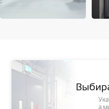
Выбир
Ука
а м