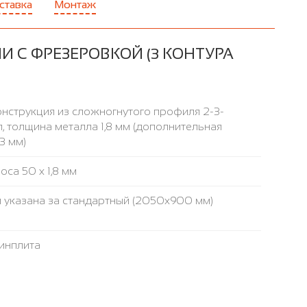
ставка
Монтаж
 С ФРЕЗЕРОВКОЙ (3 КОНТУРА
нструкция из сложногнутого профиля 2-3-
, толщина металла 1,8 мм (дополнительная
3 мм)
са 50 х 1,8 мм
 указана за стандартный (2050x900 мм)
инплита
аружнее / внутреннее
сле 1 магнитный