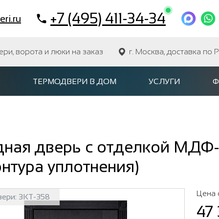
+7 (495) 411-34-34
ri.ru
и, ворота и люки на заказ
г. Москва, доставка по 
ТЕРМОДВЕРИ В ДОМ
УСЛУГИ
Ф
дная дверь с отделкой МДФ-
онтура уплотнения)
Цена 
вери:
3КТ-358
47