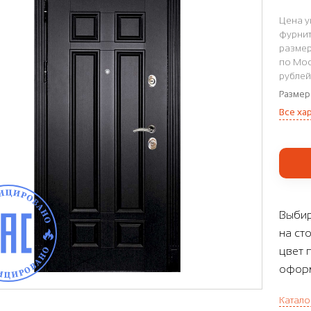
Цена у
фурнит
размер
по Мос
рублей
Размер
Все ха
Выбир
на ст
цвет 
оформ
Катало