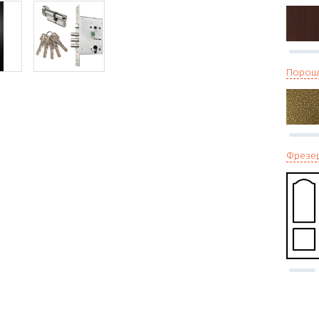
Порош
Фрезе