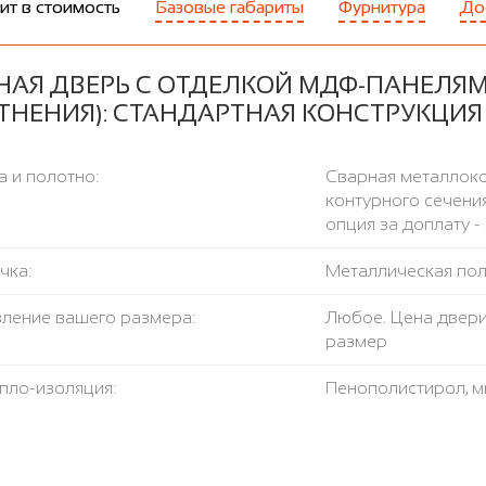
ит в стоимость
Базовые габариты
Фурнитура
До
НАЯ ДВЕРЬ С ОТДЕЛКОЙ МДФ-ПАНЕЛЯМИ
ТНЕНИЯ): СТАНДАРТНАЯ КОНСТРУКЦИЯ
 и полотно:
Сварная металлоко
контурного сечения
опция за доплату - 
чка:
Металлическая поло
вление вашего размера:
Любое. Цена двери
размер
пло-изоляция:
Пенополистирол, м
ление открывания:
левое / правое, н
тель:
3 контура, в том чи