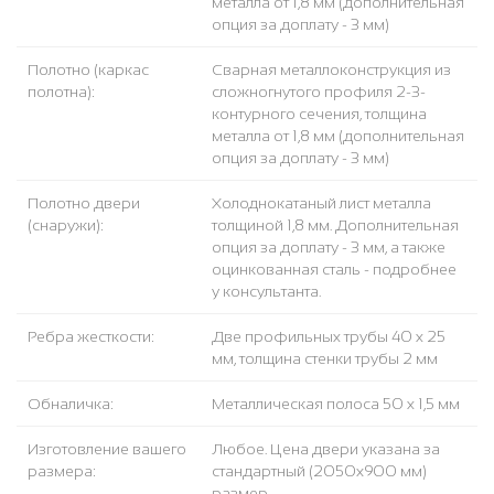
металла от 1,8 мм (дополнительная
опция за доплату - 3 мм)
Полотно (каркас
Сварная металлоконструкция из
полотна):
сложногнутого профиля 2-3-
контурного сечения, толщина
металла от 1,8 мм (дополнительная
опция за доплату - 3 мм)
Полотно двери
Холоднокатаный лист металла
(снаружи):
толщиной 1,8 мм. Дополнительная
опция за доплату - 3 мм, а также
оцинкованная сталь - подробнее
у консультанта.
Ребра жесткости:
Две профильных трубы 40 х 25
мм, толщина стенки трубы 2 мм
Обналичка:
Металлическая полоса 50 х 1,5 мм
Изготовление вашего
Любое. Цена двери указана за
размера:
стандартный (2050x900 мм)
размер