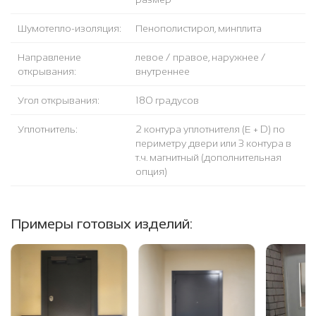
Шумотепло-изоляция:
Пенополистирол, минплита
Направление
левое / правое, наружнее /
открывания:
внутреннее
Угол открывания:
180 градусов
Уплотнитель:
2 контура уплотнителя (Е + D) по
периметру двери или 3 контура в
т.ч. магнитный (дополнительная
опция)
Примеры готовых изделий: