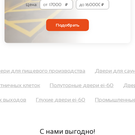
Цена:
от
₽
до
₽
Подобрать
вери для пищевого производства
Двери для са
ничных клеток
Полуторные двери ei-60
Двери
ых выходов
Глухие двери ei-60
Промышленны
С нами выгодно!