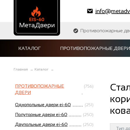
info@metadve
Противопожарные двер
КАТАЛОГ
ПРОТИВОПОЖАРНЫЕ ДВЕРИ
Главная
→
Каталог
→
Ста
ПРОТИВОПОЖАРНЫЕ
(756)
ДВЕРИ
кори
Однопольные двери ei-60
(251)
ков
Полуторные двери ei-60
(250)
Двупольные двери ei-60
(250)
Тип д