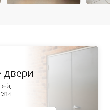
 двери
рей,
дели