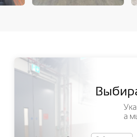
Выбир
Ука
а м