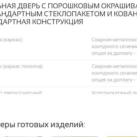
ЬНАЯ ДВЕРЬ С ПОРОШКОВЫМ ОКРАШИВ
АНДАРТНЫМ СТЕКЛОПАКЕТОМ И КОВАН
ДАРТНАЯ КОНСТРУКЦИЯ
 (каркас):
Сварная металлоко
контурного сечения
опция за доплату - 
 (каркас полотна):
Сварная металлоко
контурного сечения
опция за доплату - 
 двери (снаружи):
Холоднокатаный ли
опция за доплату -
консультанта.
есткости:
Две профильных тр
еры готовых изделий:
чка:
Металлическая поло