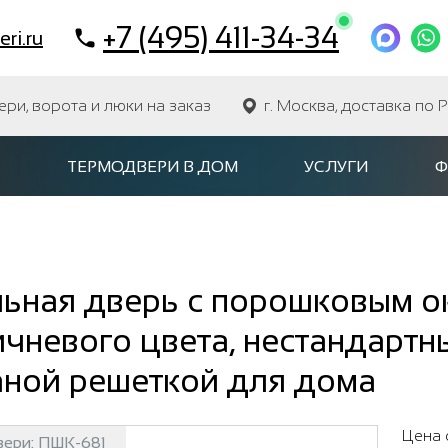
+7 (495) 411-34-34
ri.ru
и, ворота и люки на заказ
г. Москва, доставка по 
ТЕРМОДВЕРИ В ДОМ
УСЛУГИ
Ф
льная дверь с порошковым 
чневого цвета, нестандартн
аной решеткой для дома
Цена 
вери:
ПШК-681