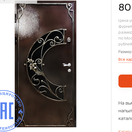
80
Цена у
фурнит
размер
по Мос
рублей
Размер
Все ха
На вы
напыл
катал
Катало