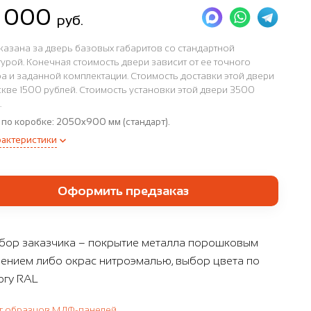
 000
руб.
казана за дверь базовых габаритов со стандартной
урой. Конечная стоимость двери зависит от ее точного
а и заданной комплектации. Стоимость доставки этой двери
кве 1500 рублей. Стоимость установки этой двери 3500
.
 по коробке:
2050x900 мм (стандарт).
рактеристики
Оформить предзаказ
бор заказчика – покрытие металла порошковым
ением либо окрас нитроэмалью, выбор цвета по
огу RAL
г образцов МДФ-панелей