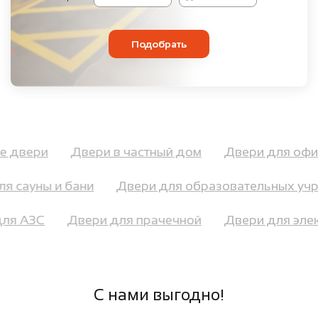
Подобрать
ые двери
Двери в частный дом
Двери для о
 сауны и бани
Двери для образовательных учр
 для АЗС
Двери для прачечной
Двери для э
С нами выгодно!