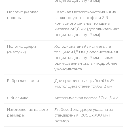
опция за доплату - 3 мм)
Полотно (каркас
Сварная металлоконструкция из
полотна):
сложногнутого профиля 2-3-
контурного сечения, толщина
металла от 1,8 мм (дополнительная
опция за доплату - 3 мм)
Полотно двери
Холоднокатаный лист металла
(снаружи):
толщиной 1,8 мм. Дополнительная
опция за доплату - 3 мм, а также
оцинкованная сталь - подробнее
у консультанта.
Ребра жесткости:
Две профильных трубы 40 х 25
мм, толщина стенки трубы 2 мм
Обналичка:
Металлическая полоса 50 х 1,5 мм
Изготовление вашего
Любое. Цена двери указана за
размера:
стандартный (2050x900 мм)
размер