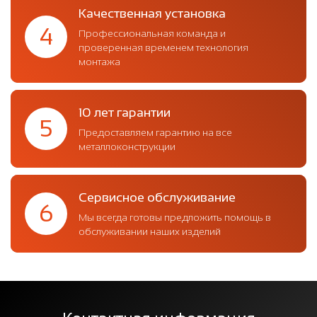
Качественная установка
4
Профессиональная команда и
проверенная временем технология
монтажа
10 лет гарантии
5
Предоставляем гарантию на все
металлоконструкции
Сервисное обслуживание
6
Мы всегда готовы предложить помощь в
обслуживании наших изделий