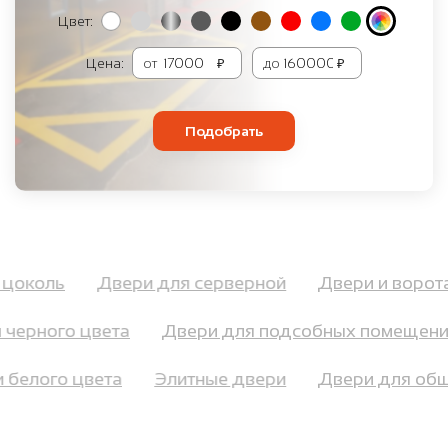
Цвет:
Цена:
от
₽
до
₽
Подобрать
 и цоколь
Двери для серверной
Двери и воро
ерного цвета
Двери для подсобных помещений
ри белого цвета
Элитные двери
Двери для о