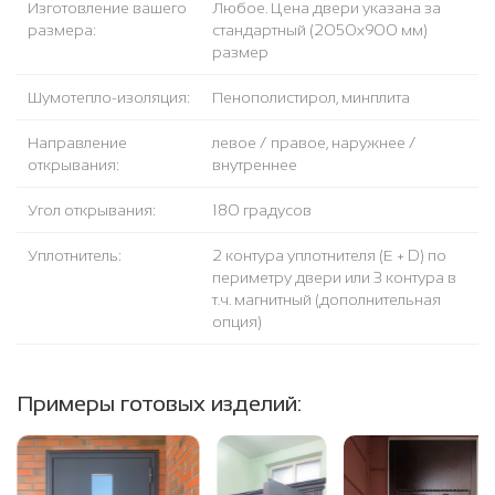
Изготовление вашего
Любое. Цена двери указана за
размера:
стандартный (2050x900 мм)
размер
Шумотепло-изоляция:
Пенополистирол, минплита
Направление
левое / правое, наружнее /
открывания:
внутреннее
Угол открывания:
180 градусов
Уплотнитель:
2 контура уплотнителя (Е + D) по
периметру двери или 3 контура в
т.ч. магнитный (дополнительная
опция)
Примеры готовых изделий: