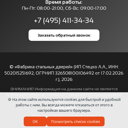
Время работы:
Пн-Пт: 08:00-21:00, Сб-Вс: 09:00-17:00
+7 (495) 411-34-34
Заказать обратный звонок
© «Фабрика стальных дверей» (ИП Стецко А.А., ИНН:
502015251692, ОГРНИП 326508100106492 от 17.02.2026
г.),
2026
ВНИМАНИЕ! Информация на данном сайте не является
публичной офертой, согласно Статьи 437 (2) Гражданского
🍪 На этом сайте используются cookies для быстрой и удобной
кодекса РФ.
работы с ним. Вы всегда можете отказаться от этого в
Карта сайта
настройках вашего браузера.
Политика конфиденциальности
OK
Посмотреть список cookies