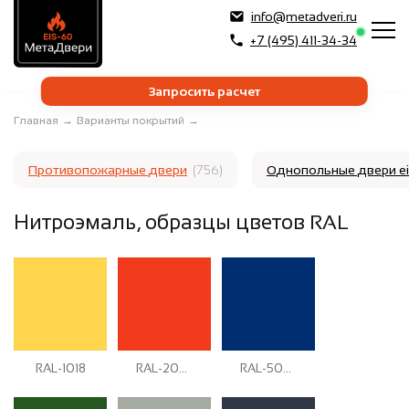
info@metadveri.ru
+7 (495) 411-34-34
Запросить расчет
Главная
→
Варианты покрытий
→
Противопожарные двери
(756)
Однопольные двери e
Нитроэмаль, образцы цветов RAL
RAL-1018
RAL-2004
RAL-5005