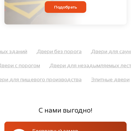
Подобрать
ных зданий
Двери без порога
Двери для сау
вери с порогом
Двери для незадымляемых лестн
ери для пищевого производства
Элитные двер
С нами выгодно!