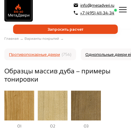
info@metadveri.ru
+7 (495) 411-34-34
Запросить расчет
Главная
→
Варианты покрытий
→
Противопожарные двери
(756)
Однопольные двери e
Образцы массив дуба – примеры
тонировки
01
02
03