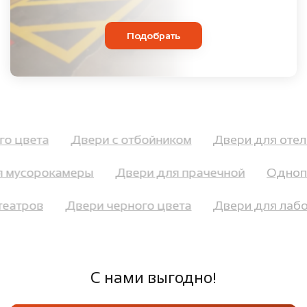
Подобрать
ого цвета
Двери с отбойником
Двери для отел
 мусорокамеры
Двери для прачечной
Однопо
отеатров
Двери черного цвета
Двери для ла
С нами выгодно!