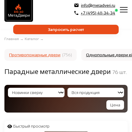
info@metadveri.ru
+7 (495) 411-34-34
Запросить расчет
Главная
→
Каталог
→
Противопожарные двери
(756)
Однопольные двери e
Парадные металлические двери
76
шт.
Цена
от
₽
до
₽
Быстрый просмотр