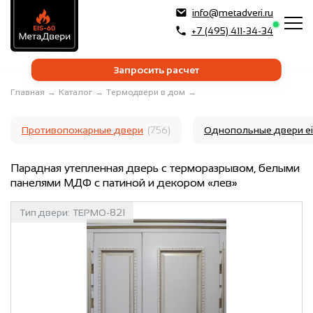
info@metadveri.ru
+7 (495) 411-34-34
Запросить расчет
Главная
→
Каталог
→
Термодвери в дом
→
Противопожарные двери
(756)
Однопольные двери e
Парадная утепленная дверь с терморазрывом, белыми
панелями МДФ с патиной и декором «лев»
Тип двери:
ТЕРМО-821