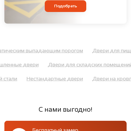
Подобрать
оматическим выпадающим порогом
Двери для пи
ленные двери
Двери для складских помещений
ей стали
Нестандартные двери
Двери на кр
С нами выгодно!
Бесплатный замер