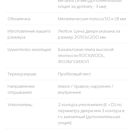
металла 1,8 мм (дополнительная
опция за доплату - 3 мм)
Обналичка:
Металлическая полоса 50 х 1,8 мм
Изготовление вашего
Любое. Цена двери указана за
размера:
размер 2050х1200 мм
Шумотепло-изоляция:
Базальтовая плита высокой
плотности ROCKWOOL,
ФОЛЬГОИЗОЛ
Терморазрыв:
Пробковый лист
Направление
левое / правое, наружнее /
открывания:
внутреннее
Уплотнитель:
2 контура уплотнителя (Е + D) по
периметру двери или 3 контура в
т.ч. магнитный (дополнительная
опция)