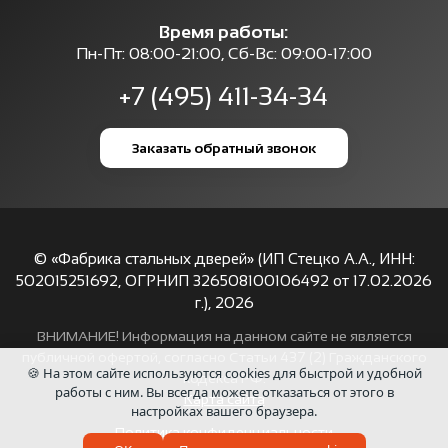
Время работы:
Пн-Пт: 08:00-21:00, Сб-Вс: 09:00-17:00
+7 (495) 411-34-34
Заказать обратный звонок
© «Фабрика стальных дверей» (ИП Стецко А.А., ИНН:
502015251692, ОГРНИП 326508100106492 от 17.02.2026
г.),
2026
ВНИМАНИЕ! Информация на данном сайте не является
публичной офертой, согласно Статьи 437 (2) Гражданского
🍪 На этом сайте используются cookies для быстрой и удобной
кодекса РФ.
работы с ним. Вы всегда можете отказаться от этого в
Карта сайта
настройках вашего браузера.
Политика конфиденциальности