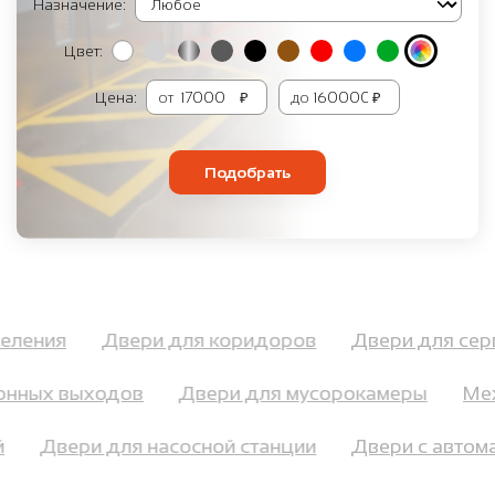
Назначение:
Цвет:
Цена:
от
₽
до
₽
Подобрать
аселения
Двери для коридоров
Двери для с
нных выходов
Двери для мусорокамеры
Меж
ий
Двери для насосной станции
Двери с авт