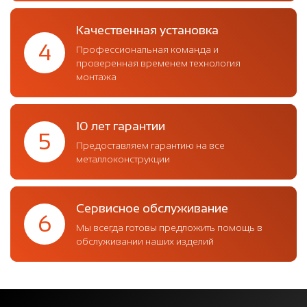
Качественная установка
4
Профессиональная команда и
проверенная временем технология
монтажа
10 лет гарантии
5
Предоставляем гарантию на все
металлоконструкции
Сервисное обслуживание
6
Мы всегда готовы предложить помощь в
обслуживании наших изделий