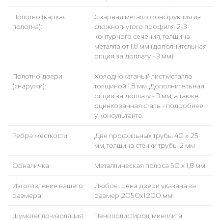
Полотно (каркас
Сварная металлоконструкция из
полотна):
сложногнутого профиля 2-3-
контурного сечения, толщина
металла от 1,8 мм (дополнительная
опция за доплату - 3 мм)
Полотно двери
Холоднокатаный лист металла
(снаружи):
толщиной 1,8 мм. Дополнительная
опция за доплату - 3 мм, а также
оцинкованная сталь - подробнее
у консультанта.
Ребра жесткости:
Две профильных трубы 40 х 25
мм, толщина стенки трубы 2 мм
Обналичка:
Металлическая полоса 50 х 1,8 мм
Изготовление вашего
Любое. Цена двери указана за
размера:
размер 2050х1200 мм
Шумотепло-изоляция:
Пенополистирол, минплита