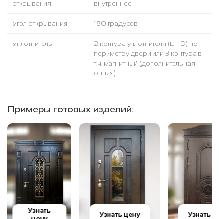
открывания:
внутреннее
Угол открывания:
180 градусов
Уплотнитель:
2 контура уплотнителя (Е + D) по
периметру двери или 3 контура в
т.ч. магнитный (дополнительная
опция)
Примеры готовых изделий:
Узнать
Узнать цену
Узнать ц
цену