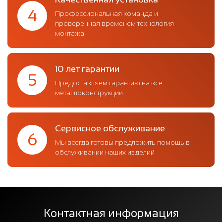
4
Профессиональная команда и
проверенная временем технология
монтажа
10 лет гарантии
5
Предоставляем гарантию на все
металлоконструкции
Сервисное обслуживание
6
Мы всегда готовы предложить помощь в
обслуживании наших изделий
Контактная информация