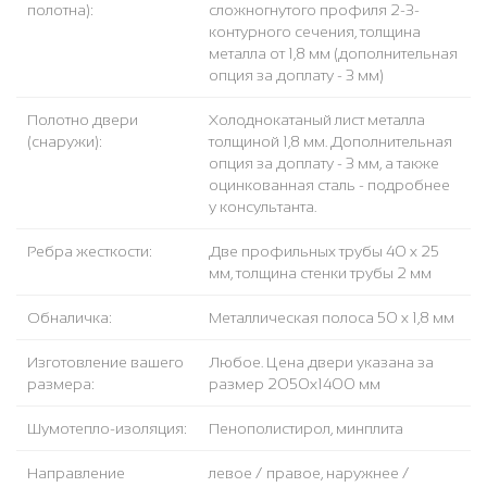
полотна):
сложногнутого профиля 2-3-
контурного сечения, толщина
металла от 1,8 мм (дополнительная
опция за доплату - 3 мм)
Полотно двери
Холоднокатаный лист металла
(снаружи):
толщиной 1,8 мм. Дополнительная
опция за доплату - 3 мм, а также
оцинкованная сталь - подробнее
у консультанта.
Ребра жесткости:
Две профильных трубы 40 х 25
мм, толщина стенки трубы 2 мм
Обналичка:
Металлическая полоса 50 х 1,8 мм
Изготовление вашего
Любое. Цена двери указана за
размера:
размер 2050х1400 мм
Шумотепло-изоляция:
Пенополистирол, минплита
Направление
левое / правое, наружнее /