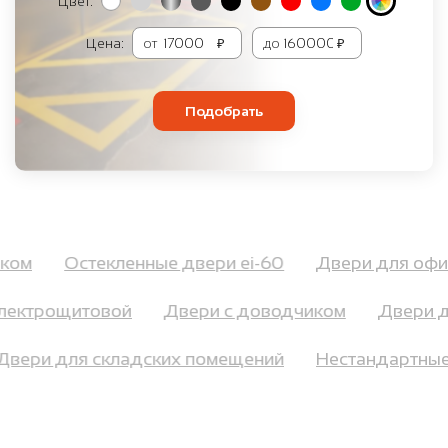
Цвет:
Цена:
от
₽
до
₽
Подобрать
ником
Остекленные двери ei-60
Двери для о
ектрощитовой
Двери с доводчиком
Двери дл
Двери для складских помещений
Нестандартн