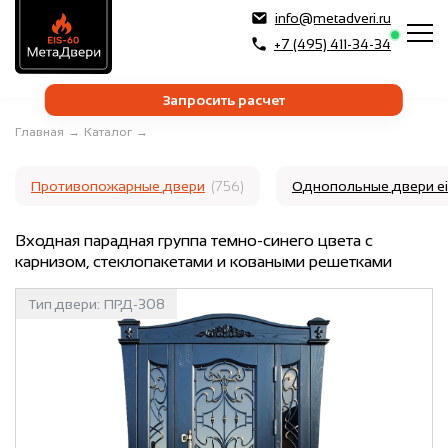
info@metadveri.ru
+7 (495) 411-34-34
Запросить расчет
Главная
→
Каталог
→
Противопожарные двери
(756)
Однопольные двери e
Входная парадная группа темно-синего цвета с
карнизом, стеклопакетами и коваными решетками
Тип двери:
ПРД-308