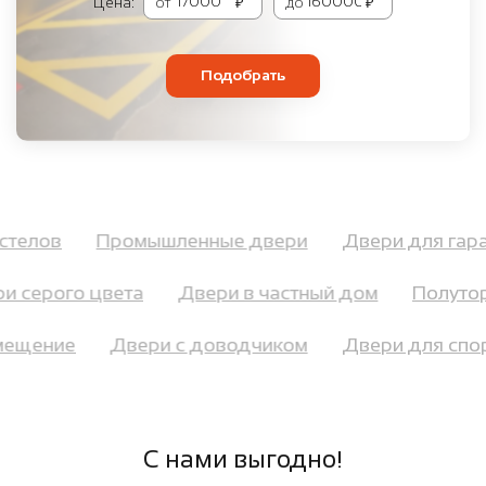
Цена:
от
₽
до
₽
Подобрать
хостелов
Промышленные двери
Двери для га
 серого цвета
Двери в частный дом
Полуторн
помещение
Двери с доводчиком
Двери для сп
С нами выгодно!