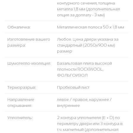
контурного сечения, толщина
металла 1,8 мм (дополнительная
опция за доплату - 3 мм)
Обналичка:
Металлическая полоса 50 х 1,8 мм
Изготовление вашего
Любое. Цена двери указана за
размера:
стандартный (2050x900 мм)
размер
Шумотепло-изоляция:
Базальтовая плита высокой
плотности ROCKWOOL,
ФОЛЬГОИЗОЛ
Терморазрыв:
Пробковый лист
Направление
левое / правое, наружнее /
открывания:
внутреннее
Уплотнитель:
2 контура уплотнителя (Е + D) по
периметру двери или 3 контура в
т.ч. магнитный (дополнительная