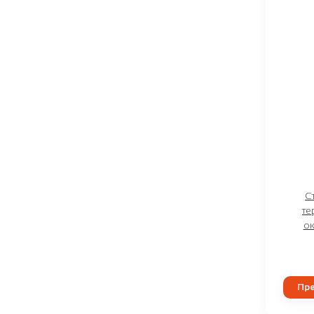
С
те
о
Пре