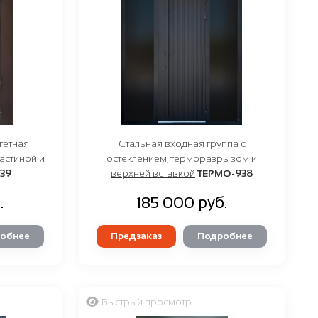
гетная
Стальная входная группа с
астиной и
остеклением, терморазрывом и
39
верхней вставкой
ТЕРМО-938
.
185 000 руб.
обнее
Предзаказ
Подробнее
Быстрый просмотр