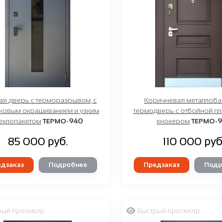
ая дверь с терморазрывом, с
Коричневая металлоба
овым окрашиванием и узким
термодверь с отбойной пл
теклопакетом
ТЕРМО-940
кнокером
ТЕРМО-9
85 000 руб.
110 000 руб
дзаказ
Подробнее
Предзаказ
Подр
рый просмотр
Быстрый просмотр