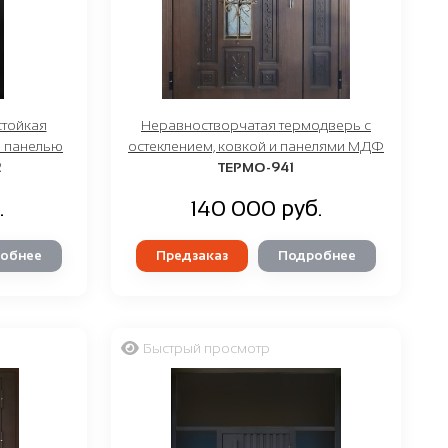
стойкая
Неравностворчатая термодверь с
й панелью
остеклением, ковкой и панелями МДФ
2
ТЕРМО-941
.
140 000 руб.
обнее
Предзаказ
Подробнее
Быстрый просмотр