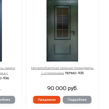
рь синего
Металлобагетная зеленая термодверь
м и с
с остеклением
ТЕРМО-935
О-936
.
90 000 руб.
обнее
Предзаказ
Подробнее