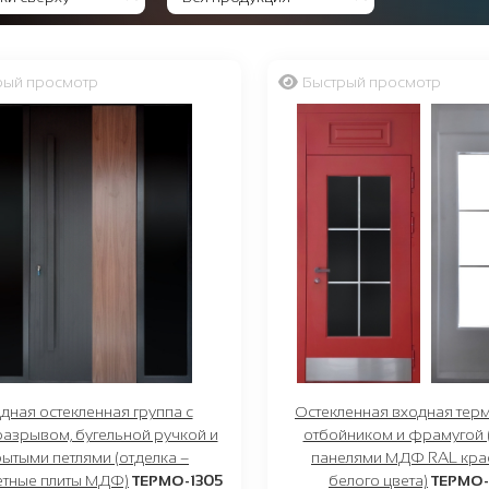
рый просмотр
Быстрый просмотр
дная остекленная группа с
Остекленная входная тер
азрывом, бугельной ручкой и
отбойником и фрамугой 
рытыми петлями (отделка –
панелями МДФ RAL кра
етные плиты МДФ)
ТЕРМО-1305
белого цвета)
ТЕРМО-