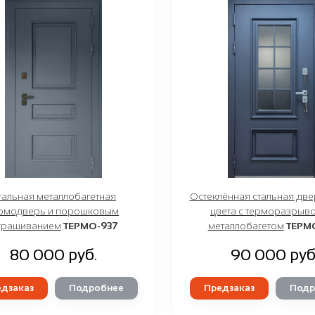
тальная металлобагетная
Остеклённая стальная две
рмодверь и порошковым
цвета с терморазрыво
крашиванием
ТЕРМО-937
металлобагетом
ТЕРМ
80 000 руб.
90 000 руб
дзаказ
Подробнее
Предзаказ
Подр