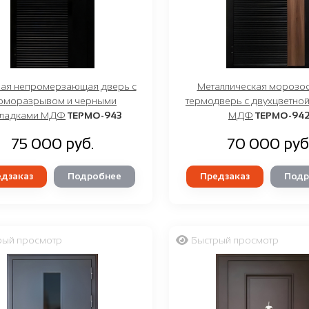
ная непромерзающая дверь с
Металлическая морозо
рморазрывом и черными
термодверь с двухцветно
кладками МДФ
ТЕРМО-943
МДФ
ТЕРМО-94
75 000 руб.
70 000 руб
дзаказ
Подробнее
Предзаказ
Подр
рый просмотр
Быстрый просмотр