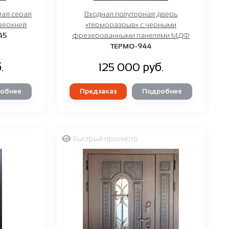
тая серая
Входная полуторная дверь
верхней
«терморазрыв» с черными
45
фрезерованными панелями МДФ
ТЕРМО-944
.
125 000 руб.
обнее
Предзаказ
Подробнее
Быстрый просмотр