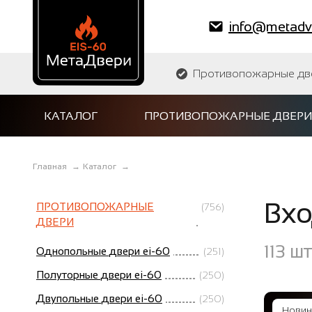
info@metadve
Противопожарные двер
КАТАЛОГ
ПРОТИВОПОЖАРНЫЕ ДВЕРИ
Главная
→
Каталог
→
Вхо
ПРОТИВОПОЖАРНЫЕ
(756)
ДВЕРИ
113
шт
Однопольные двери ei-60
(251)
Полуторные двери ei-60
(250)
Двупольные двери ei-60
(250)