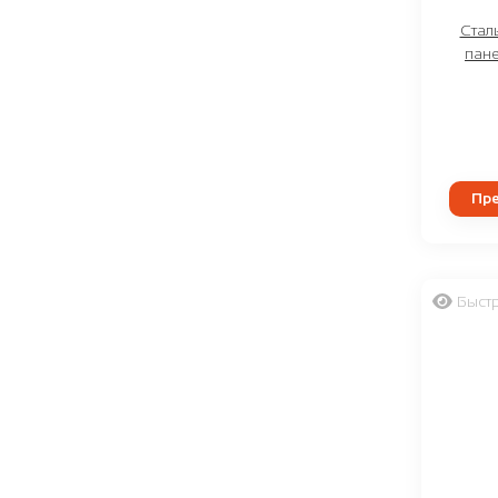
Стал
пан
Пре
Быст