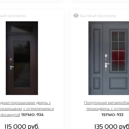
рый просмотр
Быстрый просмотр
дная порошковая дверь с
Полуторная металлоба
оразрывом, с остеклением и
термодверь с остекл
фрамугой
ТЕРМО-934
ТЕРМО-933
115 000 руб.
135 000 руб