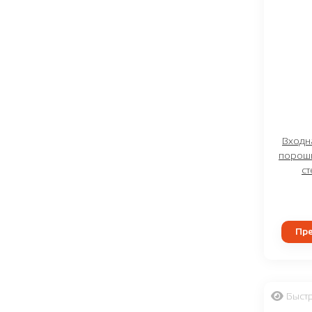
Входн
порошк
с
Пре
Быст