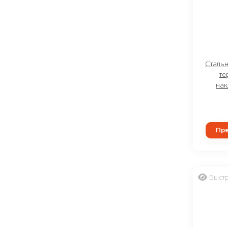
Сталь
те
на
Пре
Быст