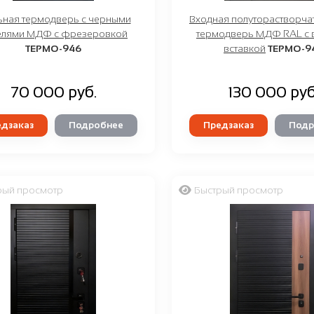
ьная термодверь с черными
Входная полуторастворча
елями МДФ с фрезеровкой
термодверь МДФ RAL с 
ТЕРМО-946
вставкой
ТЕРМО-9
70 000 руб.
130 000 руб
дзаказ
Подробнее
Предзаказ
Подр
рый просмотр
Быстрый просмотр