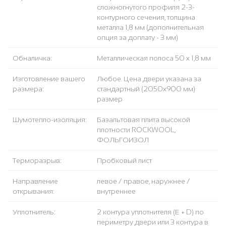
сложногнутого профиля 2-3-
контурного сечения, толщина
металла 1,8 мм (дополнительная
опция за доплату - 3 мм)
Обналичка:
Металлическая полоса 50 х 1,8 мм
Изготовление вашего
Любое. Цена двери указана за
размера:
стандартный (2050x900 мм)
размер
Шумотепло-изоляция:
Базальтовая плита высокой
плотности ROCKWOOL,
ФОЛЬГОИЗОЛ
Терморазрыв:
Пробковый лист
Направление
левое / правое, наружнее /
открывания:
внутреннее
Уплотнитель:
2 контура уплотнителя (Е + D) по
периметру двери или 3 контура в