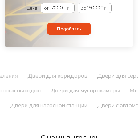
Цена:
от
₽
до
₽
Подобрать
аселения
Двери для коридоров
Двери для се
онных выходов
Двери для мусорокамеры
Меж
ий
Двери для насосной станции
Двери с авт
С нами выгодно!