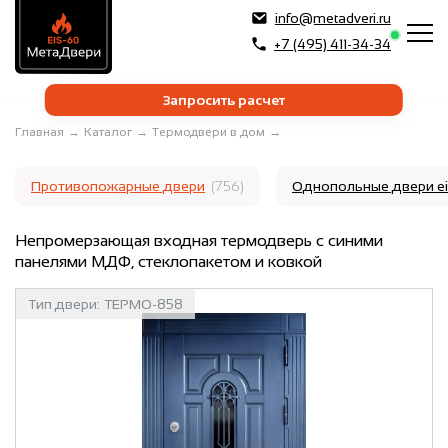
info@metadveri.ru
+7 (495) 411-34-34
Запросить расчет
Главная
→
Каталог
→
Термодвери в дом
→
Противопожарные двери
(756)
Однопольные двери e
Непромерзающая входная термодверь с синими
панелями МДФ, стеклопакетом и ковкой
Тип двери:
ТЕРМО-858