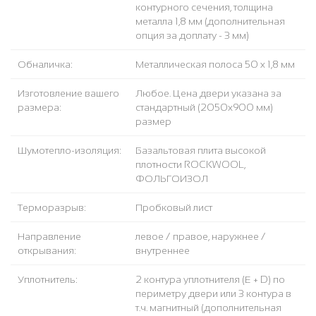
контурного сечения, толщина
металла 1,8 мм (дополнительная
опция за доплату - 3 мм)
Обналичка:
Металлическая полоса 50 х 1,8 мм
Изготовление вашего
Любое. Цена двери указана за
размера:
стандартный (2050x900 мм)
размер
Шумотепло-изоляция:
Базальтовая плита высокой
плотности ROCKWOOL,
ФОЛЬГОИЗОЛ
Терморазрыв:
Пробковый лист
Направление
левое / правое, наружнее /
открывания:
внутреннее
Уплотнитель:
2 контура уплотнителя (Е + D) по
периметру двери или 3 контура в
т.ч. магнитный (дополнительная