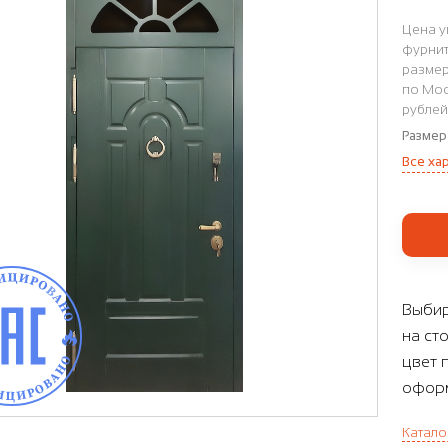
Цена у
фурнит
размер
по Мос
рублей
Размер
Все ха
Выбир
на ст
цвет 
оформ
Катало