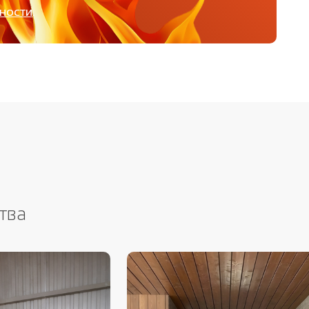
ности
.
тва