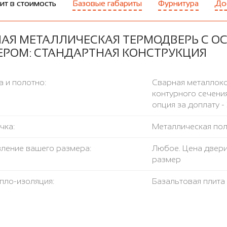
ит в стоимость
Базовые габариты
Фурнитура
До
НАЯ МЕТАЛЛИЧЕСКАЯ ТЕРМОДВЕРЬ С О
ЕРОМ: СТАНДАРТНАЯ КОНСТРУКЦИЯ
 и полотно:
Сварная металлоко
контурного сечения
опция за доплату - 
чка:
Металлическая поло
вление вашего размера:
Любое. Цена двери
размер
пло-изоляция:
Базальтовая плит
азрыв:
Пробковый лист
ление открывания:
левое / правое, н