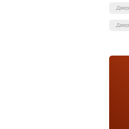
Двер
Двер