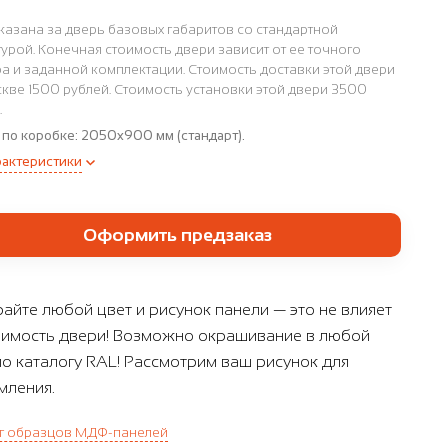
казана за дверь базовых габаритов со стандартной
урой. Конечная стоимость двери зависит от ее точного
а и заданной комплектации. Стоимость доставки этой двери
кве 1500 рублей. Стоимость установки этой двери 3500
.
 по коробке:
2050x900 мм (стандарт).
рактеристики
Оформить предзаказ
айте любой цвет и рисунок панели — это не влияет
оимость двери! Возможно окрашивание в любой
по каталогу RAL! Рассмотрим ваш рисунок для
ления.
г образцов МДФ-панелей