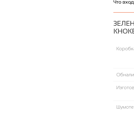
Что вход
ЗЕЛЕ
КНОК
Коробка
Обнали
Изгото
Шумоте
Термор
Направ