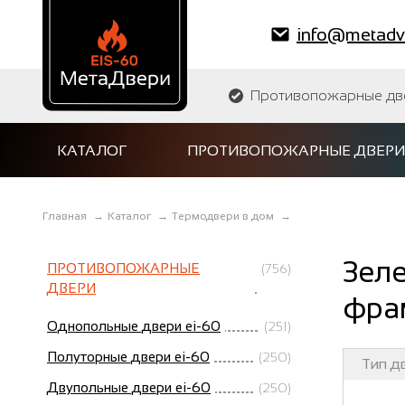
info@metadve
Противопожарные двер
КАТАЛОГ
ПРОТИВОПОЖАРНЫЕ ДВЕРИ
Главная
→
Каталог
→
Термодвери в дом
→
Зеле
ПРОТИВОПОЖАРНЫЕ
(756)
ДВЕРИ
фра
Однопольные двери ei-60
(251)
Полуторные двери ei-60
(250)
Тип д
Двупольные двери ei-60
(250)