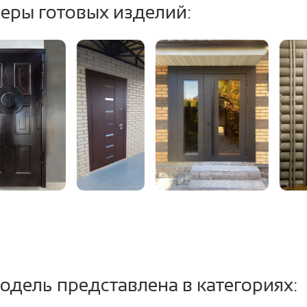
еры готовых изделий:
тель:
2 контура уплотнит
т.ч. магнитный (до
одель представлена в категориях: