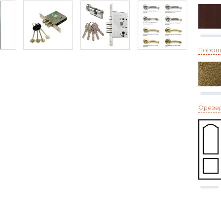
Порош
Фрезе