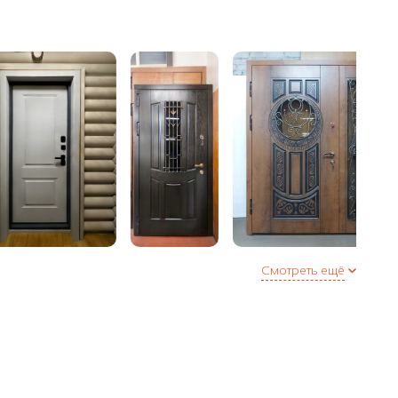
еля (Е + D) по периметру двери или 3 контура в
полнительная опция)
Смотреть ещё