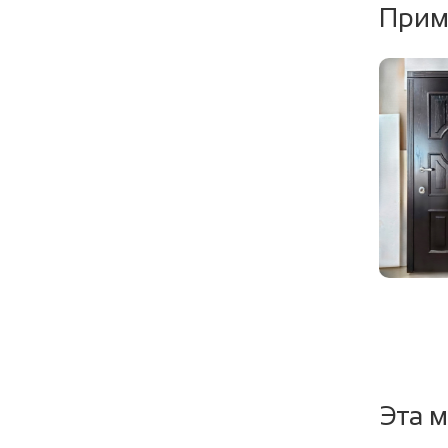
Прим
Уплотни
Эта м