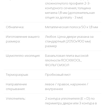
сложногнутого профиля 2-3-
контурного сечения, толщина
металла 1,8 мм (дополнительная
опция за доплату - 3 мм)
Обналичка:
Металлическая полоса 50 х 1,8 мм
Изготовление вашего
Любое. Цена двери указана за
размера:
стандартный (2050x900 мм)
размер
Шумотепло-изоляция:
Базальтовая плита высокой
плотности ROCKWOOL,
ФОЛЬГОИЗОЛ
Терморазрыв:
Пробковый лист
Направление
левое / правое, наружнее /
открывания:
внутреннее
Уплотнитель:
2 контура уплотнителя (Е + D) по
периметру двери или 3 контура в