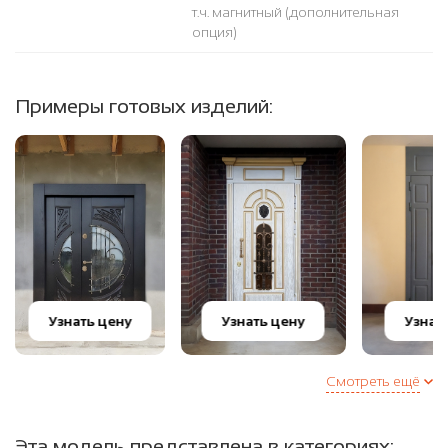
т.ч. магнитный (дополнительная
опция)
Примеры готовых изделий:
Узнать цену
Узнать цену
Узнат
Смотреть ещё
Эта модель представлена в категориях: