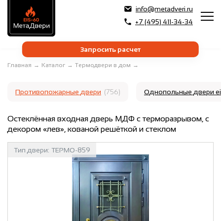
info@metadveri.ru
+7 (495) 411-34-34
Запросить расчет
Главная
→
Каталог
→
Термодвери в дом
→
Противопожарные двери
(756)
Однопольные двери e
Остеклённая входная дверь МДФ с терморазрывом, с
декором «лев», кованой решёткой и стеклом
Тип двери:
ТЕРМО-859