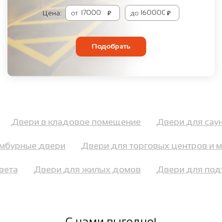
Цена:
от
₽
до
₽
Подобрать
ю
Двери в кладовое помещение
Двери для са
бурные двери
Двери для торговых центров и ма
цвета
Двери для жилых домов
Двери для п
С нами выгодно!