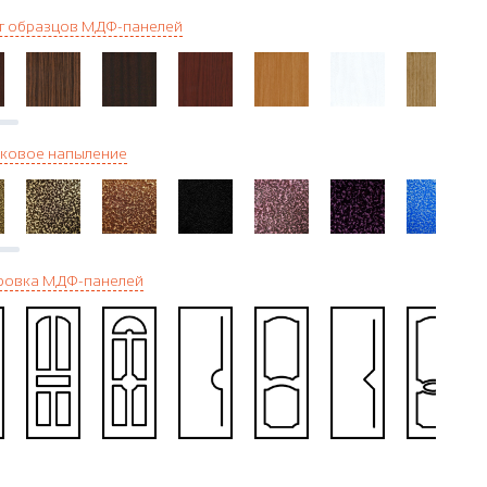
г образцов МДФ-панелей
ковое напыление
ровка МДФ-панелей