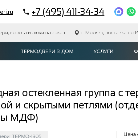
+7 (495) 411-34-34
ri.ru
и, ворота и люки на заказ
г. Москва, доставка по 
ТЕРМОДВЕРИ В ДОМ
УСЛУГИ
Ф
ная остекленная группа с т
ой и скрытыми петлями (отд
ты МДФ)
Цена 
вери:
ТЕРМО-1305