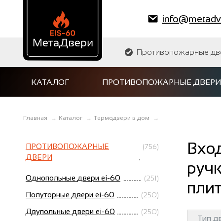
info@metadve
Противопожарные двер
КАТАЛОГ
ПРОТИВОПОЖАРНЫЕ ДВЕРИ
Главная
→
Каталог
→
Термодвери в дом
→
Вход
ПРОТИВОПОЖАРНЫЕ
(756)
ДВЕРИ
ручк
Однопольные двери ei-60
(251)
пли
Полуторные двери ei-60
(250)
Двупольные двери ei-60
(250)
Тип д