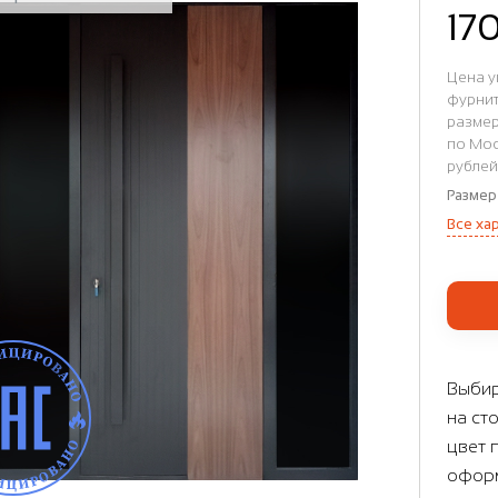
17
Цена у
фурнит
размер
по Мос
рублей
Размер
Все ха
Выбир
на ст
цвет 
оформ