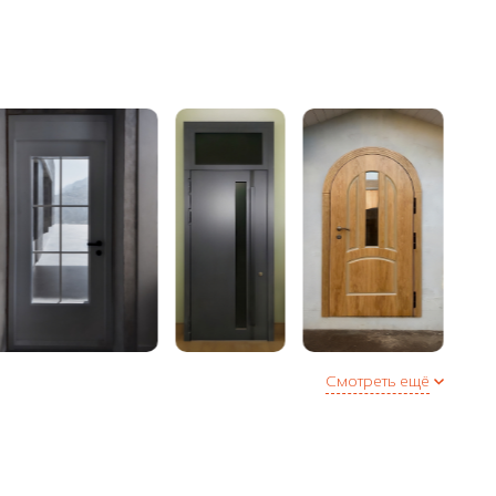
аружнее / внутреннее
еля (Е + D) по периметру двери или 3 контура в
полнительная опция)
Смотреть ещё