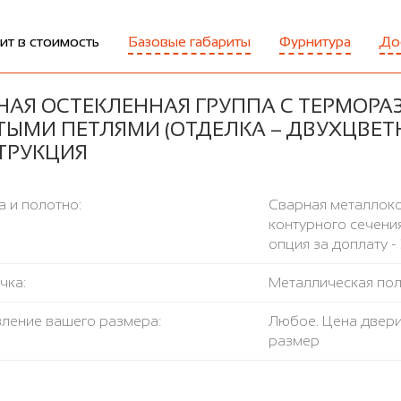
ит в стоимость
Базовые габариты
Фурнитура
До
НАЯ ОСТЕКЛЕННАЯ ГРУППА С ТЕРМОРА
ТЫМИ ПЕТЛЯМИ (ОТДЕЛКА – ДВУХЦВЕТ
ТРУКЦИЯ
 и полотно:
Сварная металлоко
контурного сечения
опция за доплату - 
чка:
Металлическая поло
вление вашего размера:
Любое. Цена двери
размер
пло-изоляция:
Базальтовая плит