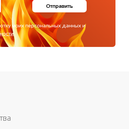
Отправить
ботку моих персональных данных и
ности
.
тва