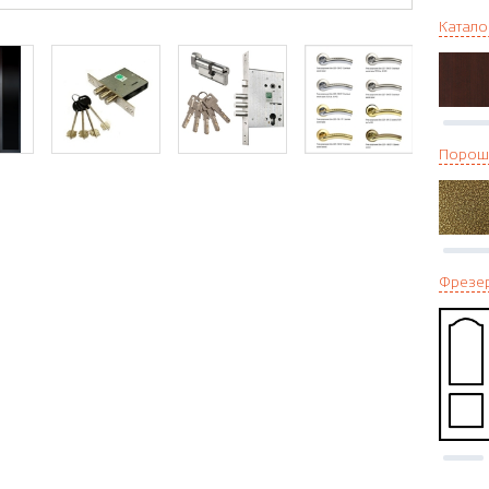
Катало
Порош
Фрезе