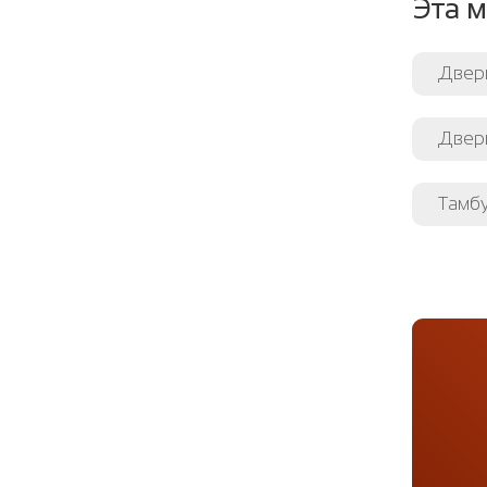
Эта м
Двери
Двер
Тамб