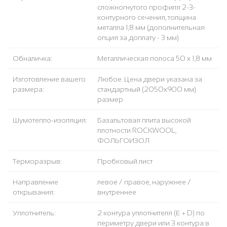
сложногнутого профиля 2-3-
контурного сечения, толщина
металла 1,8 мм (дополнительная
опция за доплату - 3 мм)
Обналичка:
Металлическая полоса 50 х 1,8 мм
Изготовление вашего
Любое. Цена двери указана за
размера:
стандартный (2050x900 мм)
размер
Шумотепло-изоляция:
Базальтовая плита высокой
плотности ROCKWOOL,
ФОЛЬГОИЗОЛ
Терморазрыв:
Пробковый лист
Направление
левое / правое, наружнее /
открывания:
внутреннее
Уплотнитель:
2 контура уплотнителя (Е + D) по
периметру двери или 3 контура в