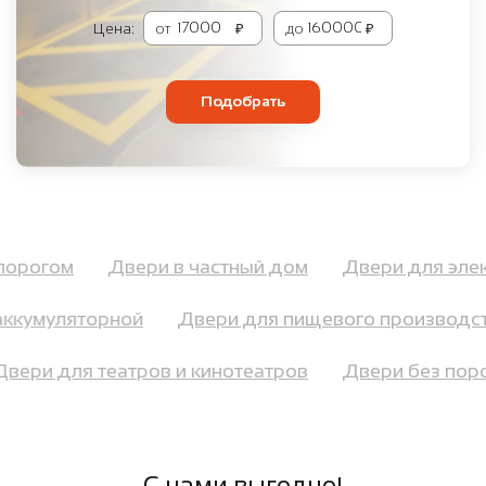
Цена:
от
₽
до
₽
Подобрать
с порогом
Двери в частный дом
Двери для э
ккумуляторной
Двери для пищевого производст
Двери для театров и кинотеатров
Двери без по
С нами выгодно!