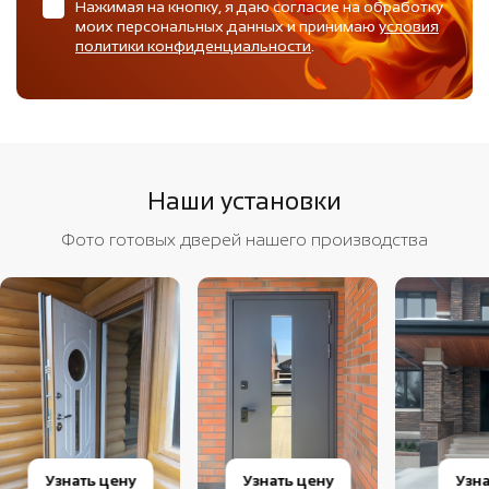
Нажимая на кнопку, я даю согласие на обработку
моих персональных данных и принимаю
условия
политики конфиденциальности
.
Наши установки
Фото готовых дверей нашего производства
Узнать цену
Узнать цену
Узна