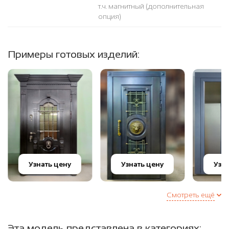
т.ч. магнитный (дополнительная
опция)
Примеры готовых изделий:
Узнать цену
Узнать цену
Узн
Смотреть ещё
Эта модель представлена в категориях: