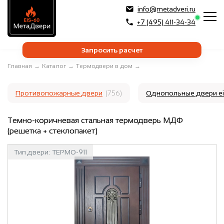
info@metadveri.ru
+7 (495) 411-34-34
Запросить расчет
Главная
→
Каталог
→
Термодвери в дом
→
Противопожарные двери
(756)
Однопольные двери e
Темно-коричневая стальная термодверь МДФ
(решетка + стеклопакет)
Тип двери:
ТЕРМО-911